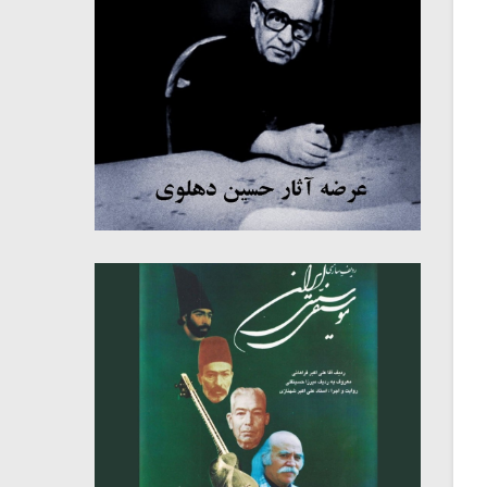
میکلوش روژا
موریس ژار