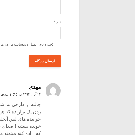
نام
*
ذخیره نام، ایمیل و وبسایت من در مر
مهدی
۲۴ آبان ۱۳۹۳ در ۱۰:۱۵ ب٫ظ
جالبه از طرفی به اشع
زدن یک نوازنده که ه
خواننده های لس آنجلس
خونده میشه ! صدای 
که اراده کنه میتونه