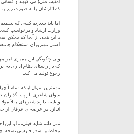
امنیت ملی) می گویند و کسانی ک
که آثارشان را به صورت زیر زمی
اما باید بپذیریم کسی که تصمیم ب
وزارت ارشاد و درخواستِ کسب 
با این همه، از آنجا که ممکن ا
اصلی مهم برای استحکام جامعه (
ولی چگونگیِ این ممیزی امر مه
که در راستای نظام اداری به ای
رجوع تولید می کند.
مهمترین سوال اینکه اساساً چرا 
سوای شاعری، از پایه گذاران 
وظیفه دارند شعرهای مثلاً مولانا
اندازه در عرصه ی عرفان از حض
نمی دانم شاید خیلی…! با این 
مخاطبین شعر فارسی نسخه ای جد