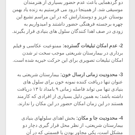
دو گردهمایی باعث عدم حضور بسیاری از هنرمندان
موسیقی شد. از همینجا درود می فرستیم به زنده یاد بهمن
بوستان عزیز و دوستدارانش که در این مراسم تشیع این
چهره برجسته فرهنگی حضور داشتند و امیدواریم به
زودی در صف اهدا کنندگان سلول های بنیادی قرار بگیرند.
2- عدم امکان تبلیغات گسترده:
ممنوعیت عکاسی و فیلم
برداری در بیمارستان شریعتی موجب سخت تر شدن
امکان تبلیغات تصویری برای این حرکت خیریه شده است.
3- محدودیت زمانی ارسال خون:
بیمارستان شریعتی به
عنوان تنها دریافت کننده نمونه خون برای سلول های
بنیادی تنها می تواند فاصله زمانی ۹ بامداد تا ۱۳ دریافت
میکلوش روژا
موریس ژار
داشته باشد؛ به همین دلیل بسیاری از افرادی که کارمند
هستند در این زمان امکان حضور در این مکان را ندارند.
4- محدودیت جا و مکان:
بخش اهدای سلولهای بنیادی
یادداشتی بر موسیقی
دوره آموزش
بیمارستان شریعتی، از نظر محل قرار گیری دچار دو
متن فیلم «متری
موسیقی بر
مشکل است،‌ یکی مجاور بودن با قسمتی که در آن