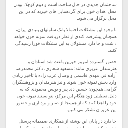
شیش و نیم»
موسیقی فی
ساختمان جدیدی در حال ساخت است و دوم کوچک بودن
برگزار می 
محل اهدای خون برای گردهمایی های خیریه که در این
اگر نمی توانی
سکانسی به 
محل برگزار می شود.
مشهورترین باشی،
موسیقی فیلم 
بدنام ترین باش
با وجود این مشکلات احتمالا بانک سلولهای بنیادی ایران،
همچنان پیشرفت کندی از نظر دریافت نمونه خون خواهد
داشت و جا دارد مسئولان به این مشکلات فورا رسیدگی
کنند.
حضور گسترده امروز خیرین باعث شد استادان و
هنرمندان عزیزی مانند: مسعود شعاری، دکتر محمدرضا
آزاده فر، مهدی قاسمی و وصال عرب زاده با تاخیر زیادی
وارد بخش نمونه خون شوند و نیز هنرمندان و پژوهشگران
گرامی همچون: حسین دی پیر و یونس محمودی که به
دلیل تعطیلی زود هنگام این مرکز، نتوانستند نمونه خون
خود را اهدا کنند که از همینجا از صبر و بردباری و حضور
این عزیزان تشکر می کنیم.
جا دارد در پایان این نوشته از همکاری صمیمانه پرسنل
زحمت کش و انسان دوست بیمارستان شریعتی که با