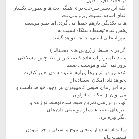
در حالت اخیر، بدلیل
شیش و نیم»
موسیقی فی
برگزار می 
آنکه این تغییر سرعت برای همگی نت ها و بصورت یکسان
اتفاق افتاده، نسبت زیرو بمی نت
اگر نمی توانی
سکانسی به 
ها به یکدیگر، بازهم حفظ می گردد. اما تمپو موسیقی
مشهورترین باشی،
موسیقی فیلم 
پخش شده توسط دستگاه نسبت به
بدنام ترین باش
تمپو انتخابی اصلی، جابجا خواهد گشت .
اگر برای ضبط از (روش های دیجیتالی)
مانند کامپیوتر استفاده کنیم، غیر از آنکه چنین مشکلاتی
بروز نمی کند و موسیقی ضبط
شده نیز در اثر بارها و بارها شنیده شدن تغییر کیفیت
نخواهد داد، امکان استفاده از
نرم افزارهای صوتی کامپیوتری نیز وجود خواهد داشت و
می توان از امکانات فراوان
آنها، در بررسی تمرین ضبط شده توسط نوازنده یا
اجراهای ضبط شده از موسیقی دان های
دیگر بهره برد.
(مانند استفاده از منحنی موج موسیقی و جدا نمودن
قسمت هایی