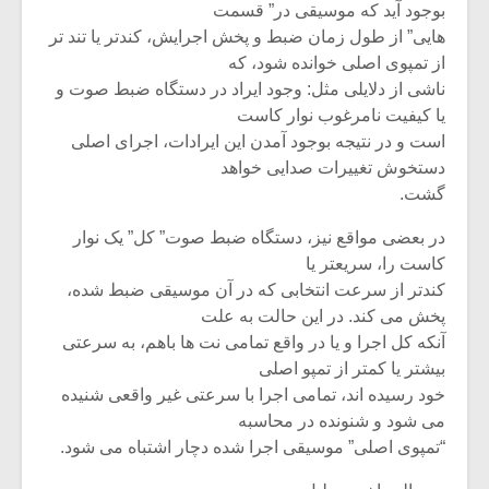
بوجود آید که موسیقی در” قسمت
هایی” از طول زمان ضبط و پخش اجرایش، کندتر یا تند تر
از تمپوی اصلی خوانده شود، که
ناشی از دلایلی مثل: وجود ایراد در دستگاه ضبط صوت و
یا کیفیت نامرغوب نوار کاست
است و در نتیجه بوجود آمدن این ایرادات، اجرای اصلی
دستخوش تغییرات صدایی خواهد
گشت.
در بعضی مواقع نیز، دستگاه ضبط صوت” کل” یک نوار
کاست را، سریعتر یا
کندتر از سرعت انتخابی که در آن موسیقی ضبط شده،
پخش می کند. در این حالت به علت
میکلوش روژا
موریس ژار
آنکه کل اجرا و یا در واقع تمامی نت ها باهم، به سرعتی
بیشتر یا کمتر از تمپو اصلی
خود رسیده اند، تمامی اجرا با سرعتی غیر واقعی شنیده
می شود و شنونده در محاسبه
“تمپوی اصلی” موسیقی اجرا شده دچار اشتباه می شود.
یادداشتی بر موسیقی
دوره آموزش
متن فیلم «متری
موسیقی بر