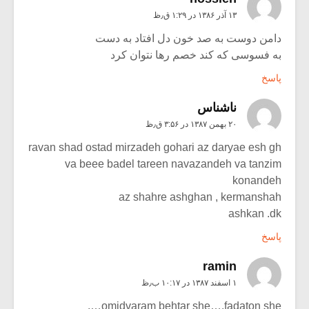
۱۳ آذر ۱۳۸۶ در ۱:۲۹ ق٫ظ
دامن دوست به صد خون دل افتاد به دست
به فسوسی که کند خصم رها نتوان کرد
پاسخ
ناشناس
۲۰ بهمن ۱۳۸۷ در ۳:۵۶ ق٫ظ
ravan shad ostad mirzadeh gohari az daryae esh gh
va beee badel tareen navazandeh va tanzim
konandeh
az shahre ashghan , kermanshah
ashkan .dk
پاسخ
ramin
۱ اسفند ۱۳۸۷ در ۱۰:۱۷ ب٫ظ
omidvaram behtar she….fadaton she….