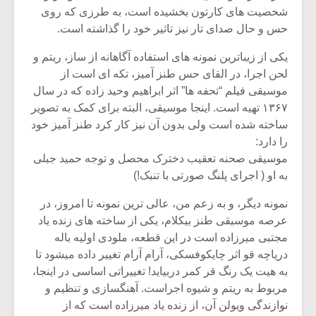
شخصیت های کارتون بخشیده است، به طرزی که روی
حس و حال صدای تار نیز تاثیر خود را گذاشته است.
یکی از زیباترین نمونه های استفاده آگاهانه از ساز، ریتم و
لحن اجرا، در القای حس طنز آمیز، تکه ای است از
موسیقی فیلم “تحفه ها” اثر ابراهیم وحید زاده که در سال
۱۳۶۷ تهیه است. اینجا موسیقی، البته برای کمک به تصویر
ساخته شده است ولی بدون آن نیز کار کرد طنز آمیز خود
را دارد:
موسیقی صحنه تعقیب دخترک محصل و توجه حمید جبلی
به او ( اجرای پلنگ صورتی با تنبک!)
نمونه دیگر، و به زعم من، عالی ترین نمونه تا امروز، در
عرصه موسیقی طنز بیکلام، یکی از ساخته های زنده یاد
مجتبی میرزاده است در این قطعه، ملودی اولیه باله
دریاچه قو اثر چایکوفسکی، آرام آرام تغییر داده میشود تا
به هیت یک رنگ قر کمر دربیاید! تغییراتی اساسی در اینجا،
مربوط به ریتم و شیوه اجراست. آهنگسازی و تنظیم و
نوازندگی ویولن آن، از زنده یاد میرزاده است که از