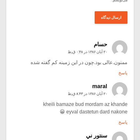
حسام
۲۰ آبان ۱۳۸۶ در ۰:۴۸ ق٫ظ
ممنون.عالی بود.چون در این زمینه کم گفته شده
پاسخ
maral
۲۰ آبان ۱۳۸۶ در ۸:۴۳ ق٫ظ
kheili bamaze bud mordam az khande
eyval dastetun dard nakone 😀
پاسخ
سنتور ني