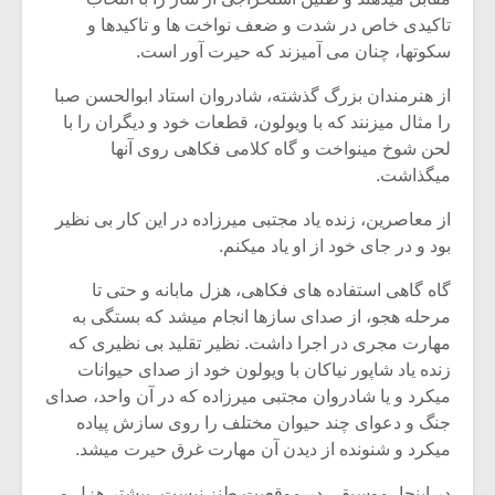
تاکیدی خاص در شدت و ضعف نواخت ها و تاکیدها و
سکوتها، چنان می آمیزند که حیرت آور است.
از هنرمندان بزرگ گذشته، شادروان استاد ابوالحسن صبا
را مثال میزنند که با ویولون، قطعات خود و دیگران را با
لحن شوخ مینواخت و گاه کلامی فکاهی روی آنها
میگذاشت.
از معاصرین، زنده یاد مجتبی میرزاده در این کار بی نظیر
بود و در جای خود از او یاد میکنم.
گاه گاهی استفاده های فکاهی، هزل مابانه و حتی تا
مرحله هجو، از صدای سازها انجام میشد که بستگی به
مهارت مجری در اجرا داشت. نظیر تقلید بی نظیری که
میکلوش روژا
موریس ژار
زنده یاد شاپور نیاکان با ویولون خود از صدای حیوانات
میکرد و یا شادروان مجتبی میرزاده که در آن واحد، صدای
جنگ و دعوای چند حیوان مختلف را روی سازش پیاده
میکرد و شنونده از دیدن آن مهارت غرق حیرت میشد.
یادداشتی بر موسیقی
دوره آموزش
متن فیلم «متری
موسیقی بر
در اینجا، موسیقی در موقعیت طنز نیست، بیشتر هزل و