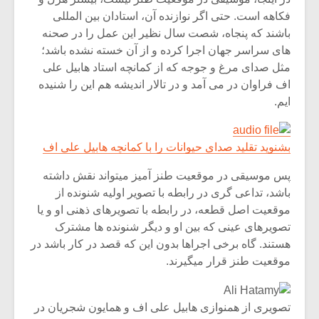
شیش و نیم»
موسیقی فی
فکاهه است. حتی اگر نوازنده آن، استادان بین المللی
برگزار می 
باشند که پنجاه، شصت سال نظیر این عمل را در صحنه
اگر نمی توانی
سکانسی به 
های سراسر جهان اجرا کرده و از آن خسته نشده باشد؛
مشهورترین باشی،
موسیقی فیلم 
مثل صدای مرغ و جوجه که از کمانچه استاد هابیل علی
بدنام ترین باش
اف فراوان در می آمد و در تالار اندیشه هم این را شنیده
ایم.
بشنوید تقلید صدای حیوانات را با کمانچه هابیل علی اف
پس موسیقی در موقعیت طنز آمیز میتواند نقش داشته
باشد، تداعی گری در رابطه با تصویر اولیه شنونده از
موقعیت اصل قطعه، در رابطه با تصویرهای ذهنی او و یا
تصویرهای عینی که بین او و دیگر شنونده ها مشترک
هستند. گاه برخی اجراها بدون این که قصد در کار باشد در
موقعیت طنز قرار میگیرند.
تصویری از همنوازی هابیل علی اف و همایون شجریان در