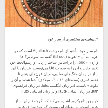
۲. پیشینه‌ی مختصری از ساز عود
نام ساز عود مأخوذ از نام درخت Agalloch است که در
عربی به آن «العود» (El-oud) گفته می‌شود. ترک‌ها
واژه‌ی «oud» را بر اساس ساختار زبانی و رسم‌الخط خود
تغییر دادند و آن را به صورت Ud می‌نویسند. غربیان با این
ساز در زمان جنگ‌های صلیبی، میان قرن‌های پنجم تا
هفتم قمری (سده‌های ۱۱ تا ۱۳ میلادی) آشنا شدند و آن را
«لوت» نامیدند (در زبان انگلیسیlute، در زبان فرانسوی
luth، در زبان آلمانی laute و در زبان ایتالیایی liuto).
جینوچن تانریکرور اشاره می‌کند که اگرچه نام این ساز
عربی است، به معنای این نیست که عود سازی عربی