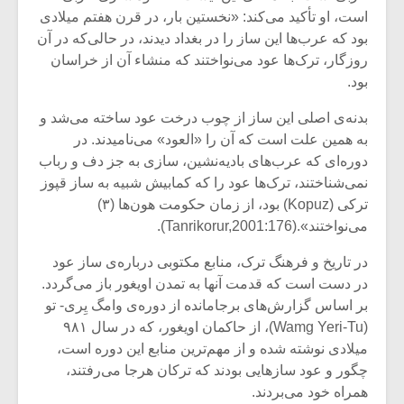
است، او تأکید می‌کند: «نخستین بار، در قرن هفتم میلادی
بود که عرب‌ها این ساز را در بغداد دیدند، در حالی‌که در آن
روزگار، ترک‌ها عود می‌نواختند که منشاء آن از خراسان
بود.
بدنه‌ی اصلی این ساز از چوب درخت عود ساخته می‌شد و
به همین علت است که آن را «العود» می‌‌نامیدند. در
دوره‌ای که عرب‌های بادیه‌نشین، سازی به جز دف و رباب
نمی‌شناختند، ترک‌ها عود را که کمابیش شبیه به ساز قپوز
ترکی (Kopuz) بود، از زمان حکومت هون‌ها (۳)
می‌نواختند».(Tanrikorur,2001:176).
در تاریخ و فرهنگ ترک، منابع مکتوبی درباره‌ی ساز عود
میکلوش روژا
موریس ژار
در دست است که قدمت آنها به تمدن اویغور باز می‌گردد.
بر اساس گزارش‌های برجامانده از دوره‌ی وامگ یِری- تو
(Wamg Yeri-Tu)، از حاکمان اویغور، که در سال ۹۸۱
میلادی نوشته شده و از مهم‌ترین منابع این دوره است،
یادداشتی بر موسیقی
دوره آموزش
چگور و عود سازهایی بودند که ترکان هرجا می‌رفتند،
متن فیلم «متری
موسیقی بر
همراه خود می‌بردند.