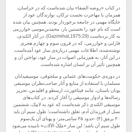
شیش و نیم»
موسیقی فی
برگزار می 
در کتاب «روضه الصفا» بیان شده‌است که در خراسان،
همزمان با مهاجرت نخست ترکان، نوازندگان عود از
اگر نمی توانی
سکانسی به 
جایگاه مهمی در جامعه برخوردار بودند. همچنین بیان شده
مشهورترین باشی،
موسیقی فیلم 
است که نام عود را نخستین بار، محمد‌بن‌موسی خوارزمی
بدنام ترین باش
به کار برده‌است (Gazimihal,1975:29). در آثار الکندی،
فارابی و خوارزمی، که در قرون سوم و چهارم هجری
نوشته‌شده، اطلاعات مهمی درباره‌ی ساز عود آمده‌است.
در این آثار، به هم‌زمانی اصوات در ساز عود، نواختن آن و
همچنین تأثیر آن بر انسان اشاره شده‌است.
در دوره‌ی حکومت‌های عثمانی و سلجوقی، موسیقیدانان
مسلمان با استفاده از منابع و آثار صاحب‌نظران موسیقی
یونان باستان، مانند فیثاغورث، ارسطو و اقلیدس، تحریر
رساله‌ها و ادوار موسیقی را آغاز کردند. در کتاب‌های
موسیقی الکندی ذکر شده‌است که عود به لامِک، ششمین
نسل از فرزندان آدم، تعلق داشته‌است؛ طول سیم آن باید
۳۰ برمَق (۴) -حدود ۳۵ سانتی‌متر- و پهنای آن یک‌سوم
طول سیم آن باشد؛ این ساز «مَلِکُ الآلات» نامیده می‌شود