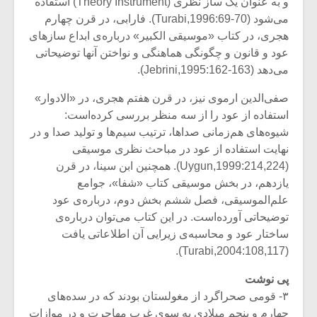
و به عنوان یک ساز نظری (Theory Instrument) استفاده
می‌شود (Turabi,1996:69-70). فارابی، در قرن چهارم
هجری، در کتاب «موسیقی الکبیر» درباره‌ی ابداع سازهای
عود و قانون و چگونگی هماهنگی و نواختن آنها توضیحاتی
می‌دهد (Jebrini,1995:162-163).
صفی‌الدین ارموی نیز، در قرن هفتم هجری، در «الادوار»
استفاده از عود را از سه منظر بررسی کرده‌است:
شیوه‌های هم‌زمانی صداها، ترتیب سیم‌ها و تولید صدا و در
نهایت استفاده از عود در مباحث نظری موسیقی
(Uygun,1999:214,224). همچنین ابن سینا، در قرن
یازدهم، در بخش موسیقی کتاب «شفا»، جوامع
علم‌الموسیقی، فصل ششم بخش دوم، درباره‌ی عود
توضیحاتی آورده‌است. در این کتاب می‌توان درباره‌ی
ساختار عود و محاسبه‌ی‌ زیرایی آن اطلاعاتی یافت
(Turabi,2004:108,117).
پی نوشت
۳- قومی صحراگرد از مغولستان بودند که در سده‌های
چهارم و پنجم میلادی به سوی غرب مهاجرت و در موازات