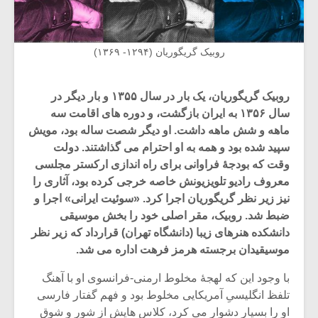
روبیک گریگوریان (۱۲۹۴- ۱۳۶۹)
روبیک گریگوریان، یک بار در سال ۱۳۵۵ و بار دیگر در
سال ۱۳۵۶ به ایران بازگشت، و دوره های اقامت سه
ماهه و شش ماهه داشت. او دیگر شصت ساله بود، مویش
سپید شده بود و همه به او احترام می گذاشتند. دولت
وقت که بودجۀ فراوانی برای راه اندازی ارکستر مجلسی
معروف رادیو تلویزیونش خاصه خرجی کرده بود، آثاری را
نیز زیر نظر گریگوریان اجرا کرد. «سوئیت ایرانی» اجرا و
ضبط شد. روبیک، مقر اصلی خود را بخش موسیقی
دانشکده هنرهای زیبا (دانشگاه تهران) قرارداد که زیر نظر
موسیقیدان برجسته هرمز فرهت اداره می شد.
با وجود این که لهجۀ مخلوط ارمنی-فرانسوی او با آهنگ
تلفظ انگلیسیِ آمریکایی مخلوط بود و فهم گفتار فارسی
او را بسیار دشوار می کرد، کلاس هایش از شور و شوق