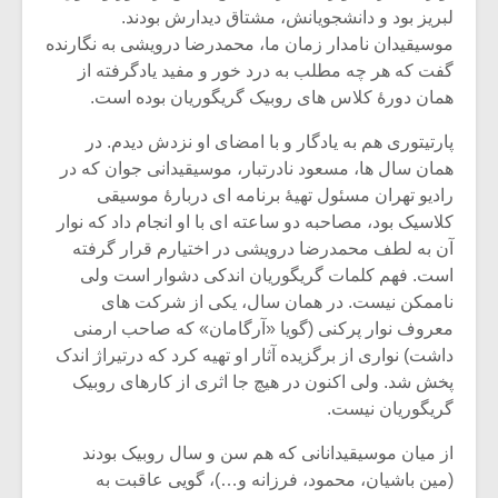
لبریز بود و دانشجویانش، مشتاق دیدارش بودند.
موسیقیدان نامدار زمان ما، محمدرضا درویشی به نگارنده
گفت که هر چه مطلب به درد خور و مفید یادگرفته از
همان دورۀ کلاس های روبیک گریگوریان بوده است.
پارتیتوری هم به یادگار و با امضای او نزدش دیدم. در
همان سال ها، مسعود نادرتبار، موسیقیدانی جوان که در
رادیو تهران مسئول تهیۀ برنامه ای دربارۀ موسیقی
کلاسیک بود، مصاحبه دو ساعته ای با او انجام داد که نوار
آن به لطف محمدرضا درویشی در اختیارم قرار گرفته
است. فهم کلمات گریگوریان اندکی دشوار است ولی
ناممکن نیست. در همان سال، یکی از شرکت های
معروف نوار پرکنی (گویا «آرگامان» که صاحب ارمنی
میکلوش روژا
موریس ژار
داشت) نواری از برگزیده آثار او تهیه کرد که درتیراژ اندک
پخش شد. ولی اکنون در هیچ جا اثری از کارهای روبیک
گریگوریان نیست.
از میان موسیقیدانانی که هم سن و سال روبیک بودند
یادداشتی بر موسیقی
دوره آموزش
متن فیلم «متری
موسیقی بر
(مین باشیان، محمود، فرزانه و…)، گویی عاقبت به