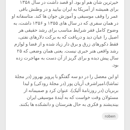
شیش و نیم»
موسیقی فی
خیرترین شان هم او بود. او قصد داشت در سال ۱۳۵۸
برگزار می 
برای همیشه از آمریکا به ایران بیایید و در وطنش باقی
عمر را وقف موسیقی و آموزش جوان ها کند. متاسفانه او
اگر نمی توانی
سکانسی به 
در همان سفری که در سال های ۱۳۵۵ و ۱۳۵۶ داشت، به
مشهورترین باشی،
موسیقی فیلم 
بدنام ترین باش
وضوح کامل فقر شرایط مناسب برای رشد حقیقی هر
اصیل را عیان دید و دریافت که به برکت دلارهای نفتی،
فقط دکورهای زرق و برق دار زیاد شده و از فضا و لوازم
رشد واقعی هنر خبری نیست. یعنی همان وضعی که ۲۵
سال پیش دیده و برای گریز از آن دست به مهاجرت زده
بود.
او این معضل را در دو سه گفتگو با پرویز بهروز (در مجلۀ
تماشا)،امیراشرف آریان پور (در مجلۀ رودکی) و لیدا
بربریان (در روزنامۀ آلیک)، عنوان کرد و صمیمانه از
مسئولان وقت خواست که به آیندۀ موسیقی ایران
بیندیشند و فکری به حال هنرستان و دانشکده ها بکنند.
roben