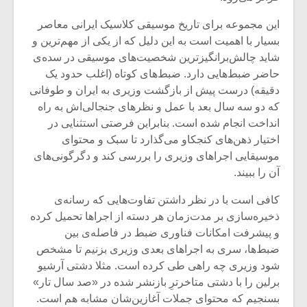
این مجموعه برای تاریخ موسیقی کلاسیک ایرانی معاصر
بسیار با اهمیت است به این دلیل که از یکی از مهم‌ترین و
شاید چالش‌برانگیزترین شخصیت‌های موسیقی در سده‌ی
حاضر ضبط‌هایی دارد. ضبط‌های کوتاه (اغلب حدود یک
دقیقه) درست پیش از بازگشت وزیری به ایران و طوفانی
که دو سه سال بعد با عمل و نظر‌های جنجالی‌اش به راه
انداخت انجام شده است. بنابراین فرصتی استثنایی در
اختیار ذهن‌های کنجکاو می‌گذارد تا سبک و محتوای
موسیقایی اجراهای وزیری را بررسی کند و دگرگونی‌های
آن را ببیند.
کافی است با در نظر داشتن تفاوت‌هایی که رسانه‌ی
میکلوش روژا
موریس ژار
ذخیره‌سازی بر مدت‌زمان هر دسته از اجراها تحمیل کرده
و پیشرفت امکانات فناوری ضبط در فاصله‌ی بین
ضبط‌ها، سری به اجراهای بعدی وزیری بزنیم تا مشخص
شود وزیری چه راهی طی کرده است. مثلا دشتی آرشیو
یادداشتی بر موسیقی
دوره آموزش
برلین را با دشتی متاخرترِ بازنشر شده در «صد سال تار»
متن فیلم «متری
موسیقی بر
بسنجیم که محتوای جملات آغازین‌شان مشابه هم است.