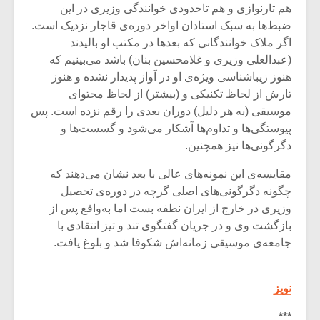
شیش و نیم»
موسیقی فی
هم تارنوازی و هم تاحدودی خوانندگی وزیری در این
برگزار می 
ضبط‌ها به سبک استادان اواخر دوره‌ی قاجار نزدیک است.
اگر ملاک خوانندگانی که بعدها در مکتب او بالیدند
اگر نمی توانی
سکانسی به 
مشهورترین باشی،
موسیقی فیلم 
(عبدالعلی وزیری و غلامحسین بنان) باشد می‌بینیم که
بدنام ترین باش
هنوز زیباشناسی ویژه‌ی او در آواز پدیدار نشده و هنوز
تارش از لحاظ تکنیکی و (بیشتر) از لحاظ محتوای
موسیقی‌ (به هر دلیل) دوران بعدی را رقم نزده است. پس
پیوستگی‌ها و تداوم‌ها آشکار می‌شود و گسست‌ها و
دگرگونی‌ها نیز همچنین.
مقایسه‌ی این نمونه‌های عالی با بعد نشان می‌دهند که
چگونه دگرگونی‌های اصلی گرچه در دوره‌ی تحصیل
وزیری در خارج از ایران نطفه بست اما به‌واقع پس از
بازگشت وی و در جریان گفتگوی تند و تیز انتقادی با
جامعه‌ی موسیقی زمانه‌اش شکوفا شد و بلوغ یافت.
نویز
***