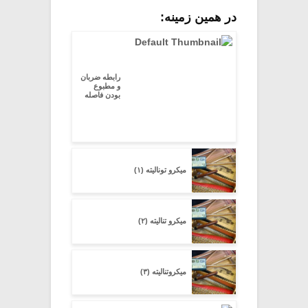
در همین زمینه:
رابطه ضربان
و مطبوع
بودن فاصله
میکرو تونالیته (۱)
میکرو تنالیته (۲)
میکروتنالیته (۳)