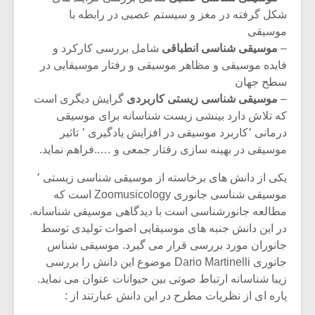
شکل گرفته در مغز و سیستم عصبی در رابطه با
موسیقی
–
موسیقی شناسی انطباقی
شامل بررسی کارکرد و
فایده موسیقی و مظاهر موسیقی و رفتار موسیقایی در
سطح جهان
–
موسیقی شناسی زیستی کاربردی
گرایش دیگری است
که تلاش دارد بینشی زیست شناسانه برای موسیقی
درمانی ٬کاربرد موسیقی در افزایش یادگیری ٬ تاثیر
موسیقی در بهینه سازی رفتار جمعی و …..فراهم نماید.
یکی از دانش های برخاسته از موسیقی شناسی زیستی ٬
موسیقی شناسی جانوری Zoomusicology است که
مطالعه جانورشناسی است با دیدگاهی موسیقی شناسانه.
میکلوش روژا
موریس ژار
در این دانش جنبه های موسیقایی اصوات تولیدی توسط
جانوران مورد بررسی قرار می گیرد. موسیقی شناس
جانوری Dario Martinelli موضوع این دانش را بررسی
زیبا شناسانه ارتباط صوتی بین حیوانات عنوان می نماید.
یادداشتی بر موسیقی
دوره آموزش
پاره ای از نظریات مطرح در این دانش عبارتند از :
متن فیلم «متری
موسیقی بر