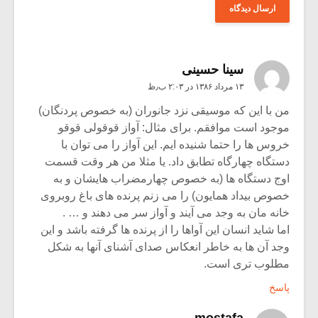
سینا حسینی
۱۳ مرداد ۱۳۸۶ در ۲:۰۳ ب٫ظ
من با این که موسیقی نزد جانوران (به خصوص پردنگان)
موجود است موافقم. برای مثال: آواز قوقولی قوقو
خروس ها را حتما شنیده ایم. این آواز را می توان با
دستگاه چهارگاه تطابق داد. یا مثلا من هر وقت قسمت
اوج دستگاه ها (به خصوص چهارمضراب هایشان و به
خصوص بیداد همایون) را می زنم پرنده های باغ روبروی
خانه مان به وجد می آیند و آواز سر می دهند و … .
اما شاید انسان این آواها را از پرنده ها گرفته باشد و این
وجد آن ها به خاطر انعکاس صدای آشنای آنها به شکل
مطلوب تری است.
پاسخ
mostafa