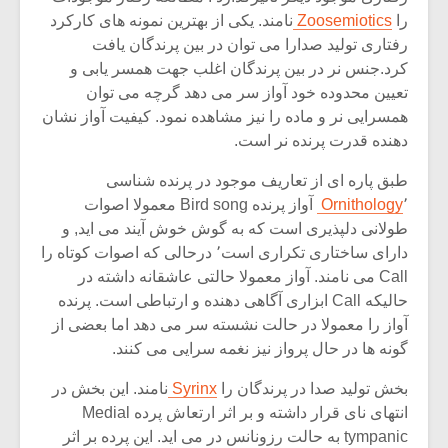
را
Zoosemiotics
نامند. یکی از بهترین نمونه های کارکرد
رفتاری تولید صدارا می توان در بین پرندگان یافت
کرد.جنس نر در بین پرندگان اغلب جهت همسر یابی و
تعیین محدوده خود آواز سر می دهد گرچه می توان
همسرایی نر و ماده را نیز مشاهده نمود. کیفیت آواز نشان
دهنده قدرت پرنده نر است.
طبق پاره ای از تعاریف موجود در پرنده شناسی
Ornithology
٬ آواز پرنده Bird song معمولا اصوات
طولانی دلپذیری است که به گوش خوش آیند می اید, و
دارای ساختاری تکراری است٬ درحالی که اصوات کوتاه را
Call می نامند. آواز معمولا حالتی عاشقانه داشته در
حالیکه Call ابزاری آگاهی دهنده و ارتباطی است. پرنده
آواز را معمولا در حالت نشسته سر می دهد اما بعضی از
گونه ها در حال پرواز نیز نغمه سرایی می کنند.
بخش تولید صدا در پرندگان را
Syrinx
نامند. این بخش در
انتهای نای قرار داشته و بر اثر ارتعاش پرده Medial
tympanic به حالت رزونانس در می اید. این پرده بر اثر