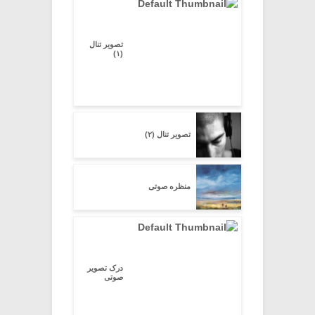
تصویر تنال
(۱)
تصویر تنال (۲)
منظره صوتی
درک تصویر
صوتی