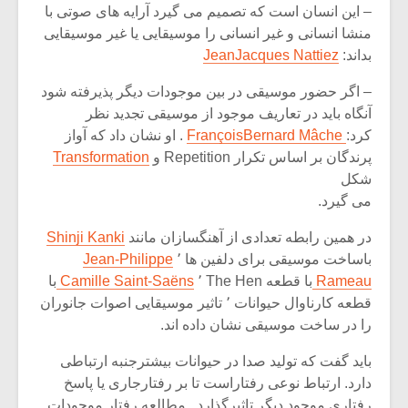
شیش و نیم»
موسیقی فی
– این انسان است که تصمیم می گیرد آرایه های صوتی با
برگزار می 
منشا انسانی و غیر انسانی را موسیقایی یا غیر موسیقایی
بداند:
JeanJacques Nattiez
اگر نمی توانی
سکانسی به 
مشهورترین باشی،
موسیقی فیلم 
– اگر حضور موسیقی در بین موجودات دیگر پذیرفته شود
بدنام ترین باش
آنگاه باید در تعاریف موجود از موسیقی تجدید نظر
کرد:
FrançoisBernard Mâche
. او نشان داد که آواز
پرندگان بر اساس تکرار Repetition و
Transformation
شکل
می گیرد.
در همین رابطه تعدادی از آهنگسازان مانند
Shinji Kanki
باساخت موسیقی برای دلفین ها ٬
Jean-Philippe
Rameau
با قطعه The Hen ٬
Camille Saint-Saëns
با
قطعه کارناوال حیوانات ٬ تاثیر موسیقایی اصوات جانوران
را در ساخت موسیقی نشان داده اند.
باید گفت که تولید صدا در حیوانات بیشترجنبه ارتباطی
دارد. ارتباط نوعی رفتاراست تا بر رفتارجاری یا پاسخ
رفتاری موجود دیگر تاثیرگذارد . مطالعه رفتار موجودات