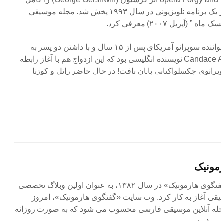
کرد و به عنوان موسیقی متن در یک برنامه تلویزیونی در سال ۱۹۹۳ پخش شد. مجله موسیقی
اولین ازدواج او با Elise Ross خواننده سوپرانو آمریکای پس از ۱۵ سال و با داشتن دو پسر به
جدای کشید. همسر دوم او Candace Allen نویسنده انگلیسی بود که این ازدواج هم با آغاز رابطه
باMagdalena Kožená سوپرانوی چکسلواکیایی پایان یافت! در حال حاضر راتل و کوزنا
مونیک
مجله آنلاین «گفتگوی هارمونیک» در سال ۱۳۸۲، به عنوان اولین وبلاگ تخصصی
ی آغاز به کار کرد. وب سایت «گفتگوی هارمونیک»، امروز
جله آنلاین موسیقی فارسی محسوب می شود که به صورت روزانه
ی شود.