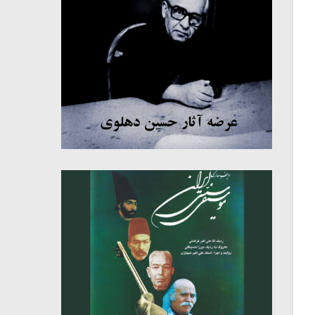
میکلوش روژا
موریس ژار