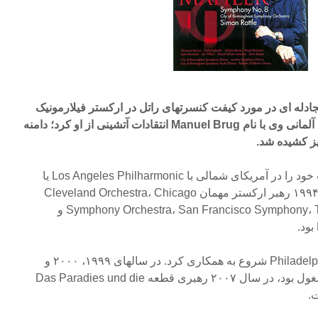
د آلمان مجادله ای در مورد کیفت کنسرتهای راتل در ارکستر فیلارمونیک
برلین آغاز شد و یکی از منتقدین آلمانی وی با نام Manuel Brug انتقادات آتشینی از او کرد؛ دامنه
نیز کشیده شد.
در سال ۱۹۹۷ راتل اولین هدایت خود را در آمریکای شمالی با Los Angeles Philharmonic یا
LAP آغاز کرد، از سال ۱۹۸۱ تا ۱۹۹۴ رهبر ارکستر مهمان Cleveland Orchestra، Chicago
Symphony Orchestra، San Francisco Symphony، Toronto Symphony Orchestra و
در سال ۱۹۹۳ با Philadelphia Orchestra شروع به همکاری کرد. در سالهای ۱۹۹۹، ۲۰۰۰ و
۲۰۰۵ به عنوان رهبر مهمان مشغول بود، در سال ۲۰۰۷ رهبری قطعه Das Paradies und die