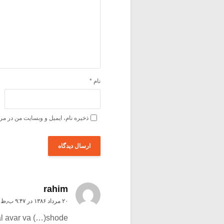
نام
*
ذخیره نام، ایمیل و وبسایت من در مر
rahim
۲۰ مرداد ۱۳۸۶ در ۹:۴۷ ب٫ظ
l avar va (…)shode