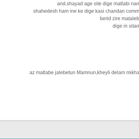
and.shayad age site dige matlabi na
shahedesh ham ine ke dige kasi chandan comm
berid zire matale
dige in sit
az matlabe jalebetun Mamnun,kheyli delam mikha