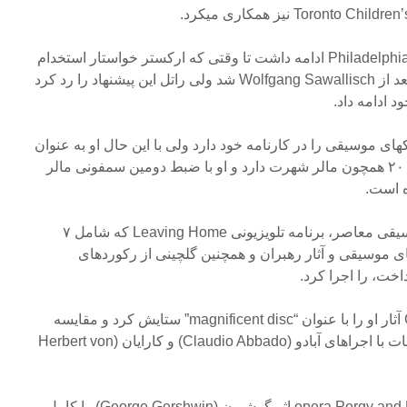
رابطه هنری راتل و Philadelphia Orchestra ادامه داشت تا وقتی که ارکستر خواستار استخدام
راتل به عنوان کارگردان هنری بعد از Wolfgang Sawallisch شد ولی راتل این پیشنهاد را رد کرد
د ادامه داد.
های موسیقی را در کارنامه خود دارد ولی با این حال او به عنوان
مفسر آثار آهنگسازان ابتدا قرن ۲۰ همچون مالر شهرت دارد و او با ضبط دومین سمفونی مالر
ه است.
او همچنین برای پشتیبانی از موسیقی معاصر، برنامه تلویزیونی Leaving Home که شامل ۷
موسیقی و آثار رهبران و همچنین گلچینی از رکوردهای
مجله Gramophone Magazine آثار او را با عنوان “magnificent disc” ستایش کرد و مقایسه
مطلوبی بین تفسیر راتل از قطعات با اجراهای آبادو (Claudio Abbado) و کارایان (Herbert von
راتل در سال ۱۹۸۹ قطعه opera Porgy and Bess اثر گرشیون (George Gershwin) را کامل