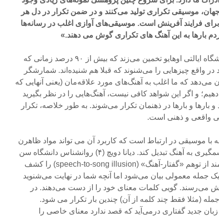
هان، موسیقی تکراری تولید می‌کنند و در ضمن تکرار در دل هر
ای فرایند آفرینش است. موسیقی‌های آوازی اغلب در رسانه‌ها
دم بارها به این آهنگ های تکراری گوش می دهند.»
دیوید هورون (۳) موسیقیدان دانشگاه ایالتی اوهایو تخمین می‌زند که بیش از ۹۰ درصد زمانی که
 واقع چیزهایی را می‌شنوند که قبلا هم شنیده‌اند. شمارشگر
ی‌دهد که ما اغلب به آهنگ‌های مورد علاقه‌مان (یعنی آنهایی که
هیم؛ و اگر این شواهد کافی نیست، آهنگ‌هایی را در نظر بگیرید
 بارها و بارها در ذهنمان تکرار می‌شوند. به طور خلاصه، تکرار
ی واقعی و ذهنی است.
ه با موسیقی در ارتباط است که کاربرد آن می تواند مواد ظاهرن
غیر موسیقیایی را به صورت چشمگیری به آهنگ تبدیل کند. دیانا دویچ (۴) روانشناس دانشگاه سن
دیگو در کالیفرنیا نمونه ای قدرتمند از توهم «گفتار-آهنگ» (speech-to-song illusion) را کشف
 یک جمله معمولی بیان می‌شود اما آنچه شما در نهایت می‌شنوید
 می‌رسند. گویی کلمات معنای خود را از دست می‌دهند. در
له (مثلا فقط چند کلمه از آن) چندین بار تکرار می شود.
 زبان جدید گفتاری درمی‌آید که قصد ندارد معنای خاصی را