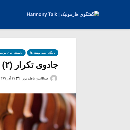
بایگانی همه نوشته ها
دانستنی های موسی
جادوی تکرار (۲)
ضیاالدین ناظم پور
۱۷ آذر ۱۳۹۹