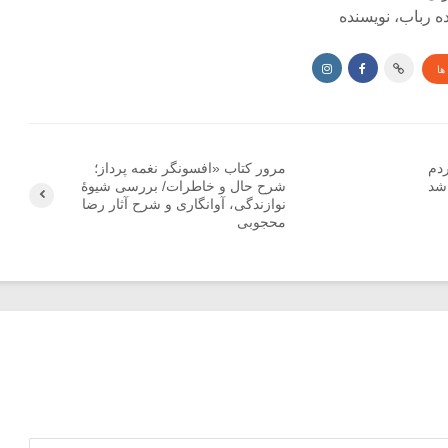
ده رباب، نویسنده
ها
دم‏
مرور کتاب «افسونگر نغمه پرداز؛
شد
شرح حال و خاطرات/ بررسی شیوۀ
نوازندگی، آوانگاری و شرح آثار رضا
محجوبی