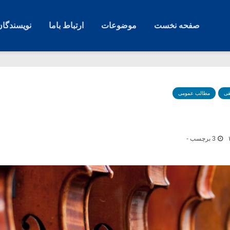
صفحه نخست
موضوعات
ارتباط باما
نویسندگان
قی
مطالب عمومی
3 برچسب -