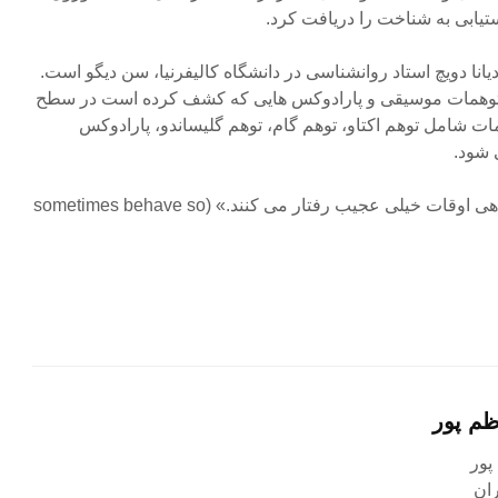
یابی به شناخت را دریافت کرد.
دیانا دویچ (Diana Deutsch) دیانا دویچ استاد روانشناسی در دانشگاه کالیفرنیا، سن دیگو است.
توهمات موسیقی و پارادوکس هایی که کشف کرده است در سطح
مات شامل توهم اکتاو، توهم گام، توهم گلیساندو، پارادوکس
 شود.
۵- این جمله تکرار می شود: «گاهی اوقات خیلی عجیب رفتار می کنند.» (sometimes behave so
ظم پور
پور