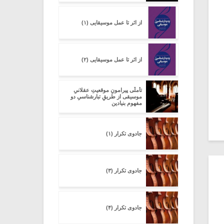
از اثر تا عمل موسیقایی (۱)
از اثر تا عمل موسیقایی (۲)
تأملّی پیرامونِ موقعیتِ عقلانیِ
موسیقی از طریقِ تبارشناسیِ دو
مفهومِ بنیادین
جادوی تکرار (۱)
جادوی تکرار (۳)
جادوی تکرار (۴)