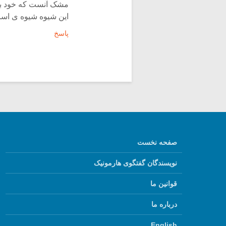
مشک آنست که خود بب
این شیوه شیوه ی اسا
پاسخ
صفحه نخست
نویسندگان گفتگوی هارمونیک
قوانین ما
درباره ما
English