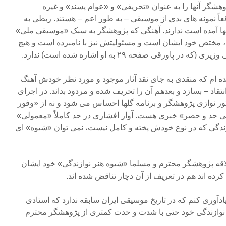
وهشگر آنها را به عنوان «تحریفی» و «عوام پسند» و غیره
ً نمونه های بدی از موسیقی – به طور اعم – هستند. ربطی به
نها آمده است ندارند. آهنگی که پژوهشگر به سبک «موسیقی ملی»
 مختص خود ایشان است و مسئولیتش نیز با نامبرده است و هیچ
پاورقی صفحه ۲۹ به او اشاره شده است) ندارد.
یده ام که منقدی به جای نقد آثار موجود و مورد نظر خودش آهنگ
تقاد – بسازد و بعدهم آن را تحریف شده و مردود بداند. در اجرای
تور نوازی پژوهشگر و برنامه گلها احساس می شود و نه از «وفور
حد و حصر» خبری هست. آواز افشاری در حد کاملاً «معمولی»
ندگی که در نوع خودش پخته و کامل نیست، نمی توان «شیوه» ای
قه پژوهشگر محترم و مسلما «شیوه هنر نوازندگی» خود ایشان
کرده اند هم در تعریف از آن دچار تناقض شده اند.
یادآوری کنم که در تاریخ موسیقی ایران سابقه ندارد که استادی
 نوازندگی خود حتی با شدت و حدت کمتری از پژوهشگر محترم