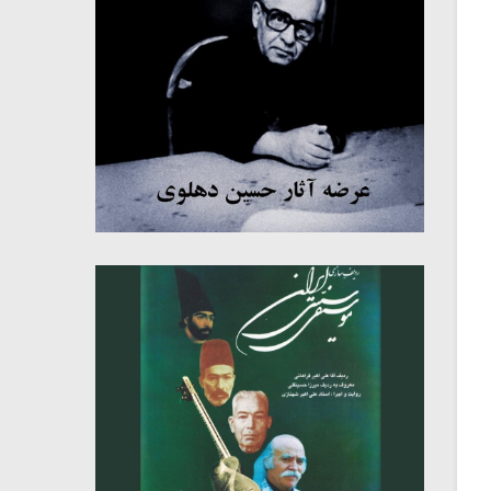
میکلوش روژا
موریس ژار