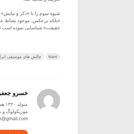
شیوه سوم را با «ذکر و نیایش» 
«بلکه برعکس، موجود نشاط عمیق،
حقیقت» شناسایی نموده است (ص ۳
kiani
چالش های موسیقی ایرا
خسرو جعفر
متولد ۱۳۲۰ همدان – ۱۳۹۸ وین
موزیکولوگ و م
h@gmail.com