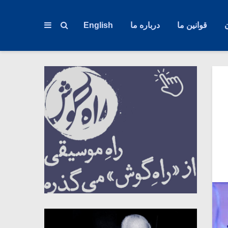
قوانین ما
درباره ما
English