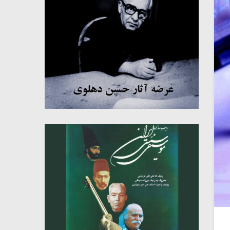
میکلوش روژا
موریس ژار