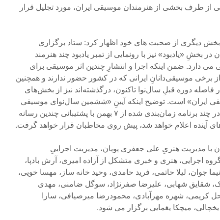
ایی از طرف بخشی از هنرمندان موسیقی ایران، مورد تجلیل قرار
 بخش دیگری از صحبت های خود اظهار کرد: ستاد برگزاری
 بخشِ «یادبود» نیز با رونمایی از تمبر یادبود چند هنرمند
ی می دارد. ضمن اینکه اجرا و انتشارِ چندین اثر موسیقی برای
ی از برخی موسیقی‌دانانِ ایرانی که در کشور حضور ندارند و همچنین
فاصله‌ دوره‌ قبلِ سال‌نوا تاکنون، درگذشته‌اند نیز از بخش‌های
ی ایران» است. توضیح اینکه آیینِ «ششمین سال‌نوای موسیقی
ایران»، به دلیل شرایط موجود، در چند برنامه‌ زمان‌بندی شده از ۷ بهمن با پشتیبانی چندین رسانه‌
ی آینده اعلام خواهد شد، پیش روی مخاطبان قرار خواهد گرفت.
با مدیریت هنریِ علی جعفری پویان، مدیریت اجراییِ
وه اجرایی، هنری و خبری متشکل از آزاده امیری، آرش بادپا،
نیما جوان، لیلا حاتمی، فرید حامدی، وحید خانه ساز، مهسا خویی،
لک‌، شقایق شهابی، علیرضا صفرنژاد، سوگل ضامنی، مهدی
حل کریمی، شهره مهرآبادی، محمودرضا میرصیافی، سارا
 یخچالی، میچکا یغمایی برگزار می شود.