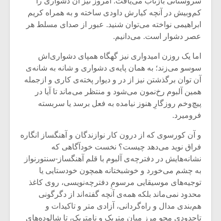
سروستانی بازتاب می‌یافت. امروز نیز آن دشواری را
کم‌وبیش در آنچه کیارش داودی ساخته و به همراه کریم
ابراهیمی نواخته می‌توان شنید. عبور از صدای مسلط هر
عصر دشوار است. می‌دانیم.
اما یک روزن امیدواری نیز گهگاه همپای دشواری‌اش
سوسو می‌زند؛ به همان پایه‌ی دشواری و شانه به شانه‌ی
آن توان برگذشتن نیز از در و دیوار پخته‌ی کاری و ازجمله
همین آلبوم رخ‌نمون می‌شود و منتظر می‌ماند تا آیا در
پیچ‌و‌خم روزگارِ هنوز نیامده به فعل برسد یا سربسته
فرومیرد.
و آن کورسوی که از درون کار نوازندگان و آهنگساز انگاره
فراق نوید می‌دهد چیست؟ نخست خودآگاهی که
میکلوش روژا
موریس ژار
نشانه‌هایش در دفترچه‌ی آلبوم با قلم آهنگساز-سنتورنواز
به چشم می‌خورد و خوشبختانه همچون خودستایی یا
توجیه‌های موسیقایی مرسومِ دفترچه‌نویسی، روی کاغذ
محدود نمی‌ماند بلکه همه‌ی آنچه گفته‌اند از دگرگونی
یادداشتی بر موسیقی
دوره آموزش
هم‌بندی مدال و راه‌گردانی، آزادی متر و تاکیدات و
متن فیلم «متری
موسیقی بر
تاحدودی محو مرز میان متریک و نامتریک، تا شالوده‌های