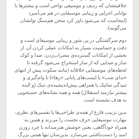
شیش و نیم»
موسیقی فی
خلاقیتشان که ردیف و موسیقی نواحی است و بیشترها با
برگزار می 
توانایی اجرایی و زیبایی موسیقایی در هم می‌آمیزد
اگر نمی توانی
سکانسی به 
(اینجاست که می‌شود باور کرد سخن هم‌سنگِ توانشان
مشهورترین باشی،
موسیقی فیلم 
می‌گویند).
بدنام ترین باش
دوم سرگشتگی در پی شور و زیبایی موسیقای است و
دقت و حساسیت بسیار به امکانات عملی کردن آن. از
بخشی از امکانات گسترده‌ی مضراب‌زدن، صدا و کوک
ساز و صدایی که از ساز استخراج می‌شود گرفته تا
لحظه‌های موسیقایی خلاقانه (مانند سکوت پیش از انتهای
«ندای شب» یا ایست‌های پایانی «رها») تا وام‌گیری و
تنیدگی تماتیک یا همراهی پیش‌اندیشیده‌ی تنبک (و البته
بیشتر نیازمند استقلال) همه و همه نشانه‌های جستجویی
به هدف نشسته‌ است.
بدین ترتیب فارغ از همه‌ی طراحی‌ها یا تفسیرهای نظری،
مهارت موسیقایی حرف نخست را می‌زند و همین به
همراه خودآگاهی، یعنی جوشش هنرمندانه با خِرد روزن
امید را دست‌یافتنی می‌سازد. بدین‌سان تنها همتی بزرگ