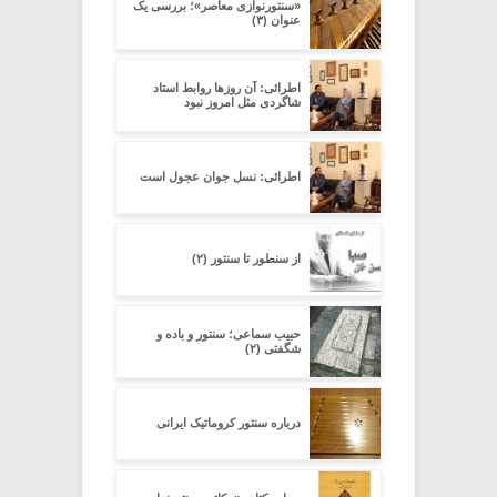
«سنتورنوازی معاصر»؛ بررسی یک
عنوان (۳)
اطرائی: آن روزها روابط استاد
شاگردی مثل امروز نبود
اطرائی: نسل جوان عجول است
از سنطور تا سنتور (۲)
حبیب سماعی؛ سنتور و باده و
شگفتی (۲)
درباره سنتور کروماتیک ایرانی