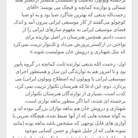
شیش و نیم»
موسیقی فی
برگزار می 
شمالی و نوازنده کمانچه و قیچک می نویسد: «آقای
رحمت‌اله بدیعی که بهترین شاگرد صبا بود و به او صبا
اگر نمی توانی
سکانسی به 
کوچولو می‌گفتند از کار موسیقی ایرانی بیرون آمد و اندک
مشهورترین باشی،
موسیقی فیلم 
فضای موسیقی ایرانی به مفهوم سازهای ایرانی را از
بدنام ترین باش
دست دادیم. همچنین هنرستان در اصل نوازنده برای
نواختن در ارکستر پرورش می‌داد و تک‌نواز تربیت نمی‌کرد
که مثل شهنازی و درویش خان سولیست شوند.»
اول- رحمت الله بدیعی نوازنده ثابت کمانچه در گروه پایور
بود و تا امروز هم به نوازندگی این ساز و همینطور اجرای
موسیقی ایرانی با ویولون (به اصطلاح ویولون ایرانی) می
پردازد. دوم- این ادعا که هنرستان تکنواز تربیت نمی کرد،
کذب است، بسیاری از نوازندگان هنرستان تکنوازان
برجسته ای شدند، اما اگر منظور بداهه نوازی است،
شهنازی و درویش خان هم بداهه نوازان بزرگی نبوده اند و
به گواه صفحه هایی که از آنها ضبط شده، هیچگاه ضربی یا
آوازی های قابل توجهی که مشخص باشد بداهه بوده (مانند
نمونه هایی که از جلیل شهناز و حسن کسایی موجود
است) از ایشان ضبط نشده؛ ضمن اینکه بداهه نواز شدن یا