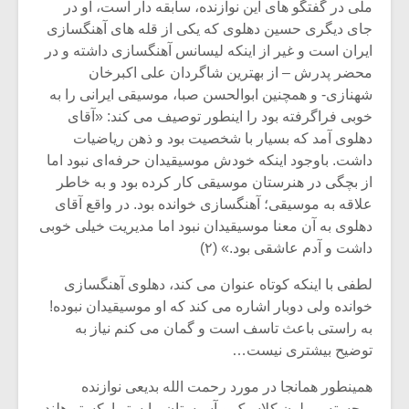
ملی در گفتگو های این نوازنده، سابقه دار است، او در
جای دیگری حسین دهلوی که یکی از قله های آهنگسازی
ایران است و غیر از اینکه لیسانس آهنگسازی داشته و در
محضر پدرش – از بهترین شاگردان علی اکبرخان
شهنازی- و همچنین ابوالحسن صبا، موسیقی ایرانی را به
خوبی فراگرفته بود را اینطور توصیف می کند: «آقای
دهلوی آمد که بسیار با شخصیت بود و ذهن ریاضیات
داشت. باوجود اینکه خودش موسیقیدان حرفه‌ای نبود اما
از بچگی در هنرستان موسیقی کار کرده بود و به خاطر
علاقه به موسیقی؛ آهنگسازی خوانده بود. در واقع آقای
دهلوی به آن معنا موسیقیدان نبود اما مدیریت خیلی خوبی
داشت و آدم عاشقی بود.» (۲)
میکلوش روژا
موریس ژار
لطفی با اینکه کوتاه عنوان می کند، دهلوی آهنگسازی
خوانده ولی دوبار اشاره می کند که او موسیقیدان نبوده!
به راستی باعث تاسف است و گمان می کنم نیاز به
توضیح بیشتری نیست…
یادداشتی بر موسیقی
دوره آموزش
همینطور همانجا در مورد رحمت الله بدیعی نوازنده
متن فیلم «متری
موسیقی بر
برجسته ویولون کلاسیک و آسیستان مایستر ارکستر هلند