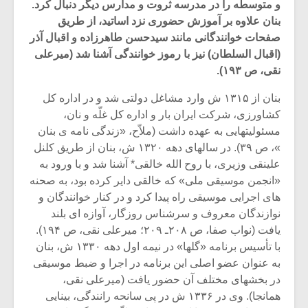
و متوسطه را در مدرسه ثروت و مدارس دیگر دنبال کرد.
بنان علاوه بر آموزش حضوری نزد اساتید، از طریق
صفحات خوانندگانی مانند سیدحسن طاهرزاده و اقبال آذر
(اقبال السلطان) نیز با رموز خوانندگی آشنا شد (میرعلی
نقی، ص ۱۹۳).
بنان از ۱۳۱۵ ش وارد مشاغل دولتی شد و در اداره کل
کشاورزی، شرکت ایران بار و اداره کل غلّه و نان،
مسئولیتهایی به عهده داشت (ملاّح، «زندگی نامه ی بنان
»، ص ۳۹). در سالهای دهه ۱۳۲۰ ش، بنان از طریق کلنل
علینقی وزیری، با روح الله خالقی* آشنا شد و با ورود به
«انجمن موسیقی ملی» که خالقی دایر کرده بود، به صحنه
های اجرایی موسیقی راه پیدا کرد و در کنار خوانندگان و
میکلوش روژا
موریس ژار
نوازندگان معروف و سرشناس روزگار، آوازه ای بلند
یافت (نواب صفا، ص ۲۰۸ـ ۲۰۹؛ میرعلی نقی، ص ۱۹۴).
با تأسیس برنامه «گلها» در نیمه اول دهه ۱۳۳۰ ش، بنان
به عنوان عضو اصلی این برنامه در اجرا و ضبط موسیقی
در بخشهای مختلف آن حضور یافت (میرعلی نقی،
یادداشتی بر موسیقی
دوره آموزش
متن فیلم «متری
موسیقی بر
همانجا). وی در ۱۳۳۶ ش در پی سانحه رانندگی، بینایی