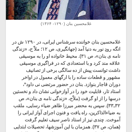
غلامحسین بنان (۱۲۹۰- ۱۳۶۴)
غلامحسین بنان خواننده سرشناس ایرانی، در ۱۲۹۰ ش در
انگه رودِ نور به دنیا آمد (جهانگیری، ص ۱۲؛ ملاّ ح، «زندگی
نامه ی بنان»، ص ۳۱). محیط خانواده او را به موسیقی
علاقه مند کرد و با استعدادی که در فراگیری موسیقی
داشت توانست پیش از ده سالگی برخی از تصانیف
مشهور و قطعات ساده را با ارگهای معمول در اواخر
دوران قاجار بنوازد. بنان در حضور مرتضی نی داود*،
استاد تار، قابلیت خود را در آوازخوانی نشان داد و نخستین
درسها را از او گرفت (ملاّح، «زندگی نامه ی بنان»، ص
۳۲ـ۳۳). سپس به محضر میرزا طاهر ضیاء رسایی، ملقب
به ضیاءالذاکرین، راه یافت و فنون اجرای آواز ایرانی را
آموخت. چندی نیز از استاد ناصر سیف تعلیم گرفت
(همان، ص ۳۷). همزمان با این آموزشها، تحصیلات ابتدایی