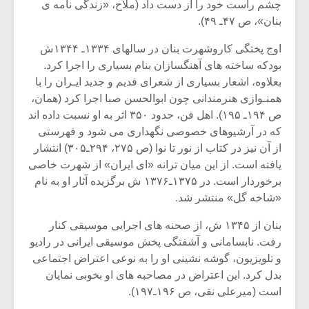
شیش و نیم»
موسیقی فی
چشم راست خود را از دست داد (ملاّح، «زندگی نامه ی
برگزار می 
بنان»، ص ۴۷ـ ۴۹).
اگر نمی توانی
سکانسی به 
اوج پختگی کاروشهرت بنان در سالهای ۱۳۳۴ـ ۱۳۴۴ش
مشهورترین باشی،
موسیقی فیلم 
بودکه ساخته های آهنگسازان بنام بسیاری را اجرا کرد.
بدنام ترین باش
بعلاوه، اشعار بسیاری از شعرای قدیم و جدید ایـران را با
همنـوازی هنرمندانی چون ابوالحسن صبا اجرا کرد (همان،
ص ۱۹۴ـ ۱۹۵). اهل فن، حدود ۳۵۰ اثر به او نسبت داده اند
که در آرشیوهای خصوصی نگهداری می شود و فهرستی
از آن نیز در کتاب از نور تا نوا (ص ۲۷۵، ۲۹۴ـ۳۰۵) انتشار
یافته است. از این میان ترانه «ای ایران» از شهرت خاصی
برخوردار است. در ۱۳۷۵ـ۱۳۷۶ ش برگزیده آثار او به نام
«شاخه گل» منتشر شد.
بنان از ۱۳۴۵ ش، از صحنه های اجرایی موسیقی کنار
رفت. نابسامانی و آشفتگی پخش موسیقی ایرانی در رادیو
و تلویزیون، گوشه نشینی او را به نوعی اعتراض اجتماعی
بدل کرد. این اعتراض در مصاحبه های او بخوبی نمایان
است (میرعلی نقی، ص ۱۹۶ـ۱۹۷).