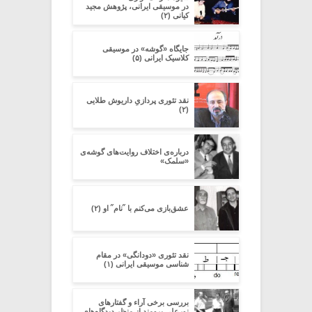
در موسیقی ایرانی، پژوهش مجید
کیانی (۲)
جایگاه «گوشه» در موسیقی
کلاسیک ایرانی (۵)
نقد تئوری پردازیِ داریوش طلایی
(۲)
درباره‌ی اختلاف روایت‌های گوشه‌ی
«سلمک»
عشق‌بازی می‌کنم با ˝نام˝ او (۲)
نقد تئوری «دودانگی» در مقام
شناسی موسیقی ایرانی (۱)
بررسی برخی آراء و گفتارهای
نورعلی برومند از منظر دیدگاه‌های