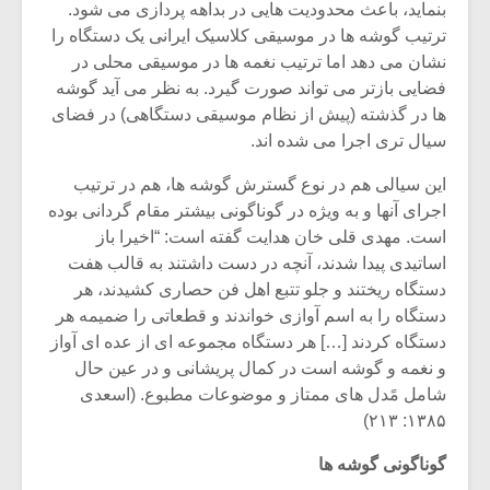
شیش و نیم»
موسیقی فی
بنماید، باعث محدودیت هایی در بداهه پردازی می شود.
برگزار می 
ترتیب گوشه ها در موسیقی کلاسیک ایرانی یک دستگاه را
نشان می دهد اما ترتیب نغمه ها در موسیقی محلی در
اگر نمی توانی
سکانسی به 
فضایی بازتر می تواند صورت گیرد. به نظر می آید گوشه
مشهورترین باشی،
موسیقی فیلم 
بدنام ترین باش
ها در گذشته (پیش از نظام موسیقی دستگاهی)‌ در فضای
سیال تری اجرا می شده اند.
این سیالی هم در نوع گسترش گوشه ها، هم در ترتیب
اجرای آنها و به ویژه در گوناگونی بیشتر مقام گردانی بوده
است. مهدی قلی خان هدایت گفته است: “اخیرا باز
اساتیدی پیدا شدند، آنچه در دست داشتند به قالب هفت
دستگاه ریختند و جلو تتبع اهل فن حصاری کشیدند، هر
دستگاه را به اسم آوازی خواندند و قطعاتی را ضمیمه هر
دستگاه کردند […] هر دستگاه مجموعه ای از عده ای آواز
و نغمه و گوشه است در کمال پریشانی و در عین حال
شامل مًدل های ممتاز و موضوعات مطبوع. (اسعدی
۱۳۸۵: ۲۱۳)
گوناگونی گوشه ها