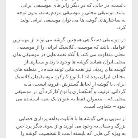
دانست، در حالی که در دیگر ژانراهای موسیقی ایرانی
مانند موسیقی محلی و موسیقی مردم پسند، بدون توجه
به ساختارهای گوشه ها می توان موسیقی ایرانی تولید
کرد.
در موسیقی دستگاهی همچنین گوشه می تواند از مهمترین
عواملی باشد که موسیقی کلاسیک ایرانی را از موسیقی
محلی متفاوت می کند. با آنکه نغمه هایی در موسیقی های
محلی ایران همانند گوشه ها وجود دارند و بسیاری از
گوشه های ردیف نیز نغمه هایی تولید شده در منطقه های
مختلف ایران بوده اند اما نوع کارکرد موسیقیدان کلاسیک
ایرانی با گوشه از لحاظ گسترش، فرود، ایست، مایه
گردانی، ترتیب و آهنگسازی با نوع کارکرد آن در موسیقی
میکلوش روژا
موریس ژار
محلی که – معمولن فقط به عنوان یک نغمه استفاده می
شود – متفاوت است.
از سویی برخی گوشه ها با قابلیت بداهه پردازی فضایی
بزرگ و سیال به وجود می آورند و از سوی دیگر پرداختن
یادداشتی بر موسیقی
دوره آموزش
متن فیلم «متری
موسیقی بر
به ویژه گی هایی که بایسته است تا شخصیت گوشه را