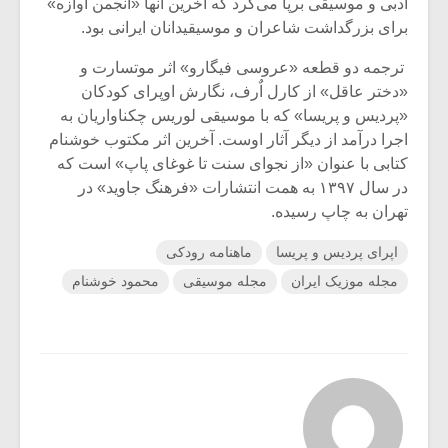
ادبی و موسیقی برپا می‌کرد که آخرین آنها «انجمن آوازه»
برای بزرگداشت شاعران و موسیقیدانان ایرانی بود.
ترجمه دو قطعه «عروسی فیگارو» اثر موتسارت و
«دختر عاقل» از کارل اٌرف، نگارش اوپرای کودکان
«پردیس و پریسا» که با موسیقی لوریس چکناواریان به
اجرا درآمد از دیگر آثار اوست. آخرین اثر مکتوب خوشنام
کتابی با عنوان «از نجوای سنت تا غوغای پاپ» است که
در سال ۱۳۹۷ به همت انتشارات «فرهنگ جاوید» در
تهران به چاپ رسیده.
اپرای پردیس و پریسا
ماهنامه رودکی
مجله موزیک ایران
مجله موسیقی
محمود خوشنام