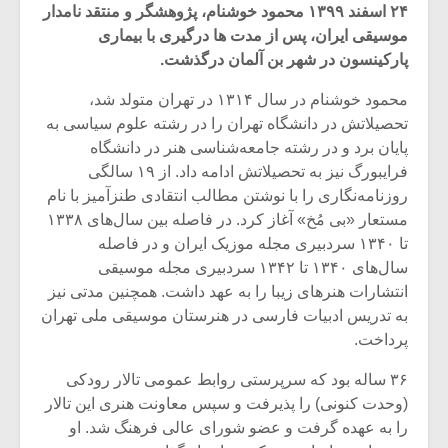
۲۴ اسفند ۱۳۹۹ محمود خوشنام، پژوهشگر و منتقد نامدار
موسیقی ایران، پس از مدت ها درگیری با بیماری
پارکینسون در شهر بن آلمان درگذشت.
محمود خوشنام در سال ۱۳۱۴ در تهران متولد شد،
تحصیلاتش در دانشگاه تهران را در رشته علوم سیاسی به
پایان برد و در رشته جامعه‌شناسی هنر در دانشگاه
فرایبورگ نیز به تحصیلاتش ادامه داد. از ۱۹ سالگی
روزنامه‌نگاری را با نوشتن مطالب انتقادی طنزآمیز با نام
مستعار «بی مُخ» آغاز کرد. در فاصله بین سال‌های ۱۳۳۸
تا ۱۳۴۰ سردبیری مجله موزیک ایران و در فاصله
سال‌های ۱۳۴۰ تا ۱۳۴۲ سردبیری مجله موسیقی
انتشارات هنرهای زیبا را به عهد داشت. همچنین مدتی نیز
میکلوش روژا
موریس ژار
به تدریس ادبیات فارسی در هنرستان موسیقی ملی تهران
پرداخت.
۳۶ ساله بود که سرپرستی روابط عمومی تالار رودکی
(وحدت کنونی) را پذیرفت و سپس معاونت هنری این تالار
یادداشتی بر موسیقی
دوره آموزش
را به عهده گرفت و عضو شورای عالی فرهنگ شد. او
متن فیلم «متری
موسیقی بر