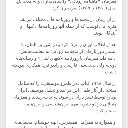
شیش و نیم»
موسیقی فی
همزمان «ماهنامه رودکی» را بنیان‌گذاری و به مدت پنج
برگزار می 
سال (۱۳۵۰ تا ۱۳۵۵) سردبیری کرد.
اگر نمی توانی
سکانسی به 
در آن زمان در مجله ها و روزنامه های مختلف نیز نقد
مشهورترین باشی،
موسیقی فیلم 
هنری می نوشت که از جمله آنها روزنامه‌های کیهان و
بدنام ترین باش
آیندگان بودند.
بعد از انقلاب ایران را ترک کرد و در شهر بن آلمان، با
انتشار دور تازه‌ای از ماهنامه رودکی به فعالیت‌هایش
ادامه داد. همزمان با روزنامه «کیهان لندن» و رسانه‌های
دویچه وله، بی‌بی‌سی فارسی و رادیو فردا همکاری پیوسته
داشت.
در سال ۱۹۹۸ کتاب «در قلمرو موسیقی» را که شامل
منتخبی از آثار قلمی اش در نقد و تحلیل موسیقی ایران
بود را توسط نشر باران در سوئد به چاپ رساند و همزمان
مقالاتی در دو نشریه مهم ایران‌شناسی و ایران‌نامه
منتشر کرد.
او همواره به همراهی همسرش، الهه خوشنام، محفل‌های