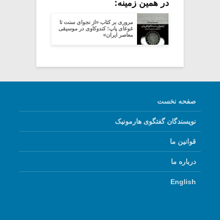
در همین زمینه:
مروری بر کتاب «از نجوای سنت تا
غوغای پاپ؛ کندوکاوی در موسیقی
معاصر ایران»
صفحه نخست
نویسندگان گفتگوی هارمونیک
قوانین ما
درباره ما
English