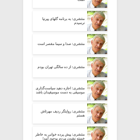
منتشری: به برنامه گلهای پیرنیا
نرسیدم
منتشری: صدا و سیما مقصر است
منتشری: از ده سالگی تهران بودم
منتشری: اجازه دهید سیاست‌گذاری
موسیقی به دست موسیقیدان باشد
منتشری: روایتگر ردیف مهرتاش
هستم
منتشری: پیش پرده خوانی به خاطر
خسته نشدن مردم بوجود آمد!