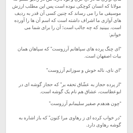
مولانا که انسان کوچکی نبوده است پس این مطلب ارزش
موسیقی ما را می رساند که چنین کسی آن قدر به ردیف
های آوازی ما اشراف داشته است که اسم آن ها را آورده
است. ببینید که چه جالب است؛ آن را برای شما می
خوانم:
“ای چنگ پرده های سپاهانم آرزوست” که سپاهان همان
بیات اصفهان است.
“ای نای، ناله خوش و سوزانم آرزوست”
“از پرده حجاز به عشّاق تحفه بر” که حجاز گوشه ای در
ابوعطاست، عشاق هم نام یک گوشه است.
میکلوش روژا
موریس ژار
“چون هدهدم صفیر سلیمانم آرزوست”
“در خواب کرده ای ز رهاوی مرا کنون” که باز اشاره به
یادداشتی بر موسیقی
دوره آموزش
گوشه رهاوی دارد.
متن فیلم «متری
موسیقی بر