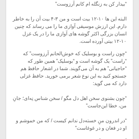
شیش و نیم»
موسیقی فی
“بیدار کن به زنگله ام کانم آرزوست”
برگزار می 
البته این ها ۱۰-۱۲ بیت است و من ۳-۴ بیت آن را به خاطر
اگر نمی توانی
سکانسی به 
مشهورترین باشی،
موسیقی فیلم 
دارم. این ارزش موسیقی آوازی ما را می رساند که چنین
بدنام ترین باش
انسان بزرگی اکثر گوشه های آوازی ما را در یک غزل
۱۰-۱۲ بیتی آورده است.
“چون راست و بوسلیک که خوش‌الحانم آرزوست” که
“راست” یک گوشه است و “بوسلیک” همین طور که
“حاجیانی” هم به آن می‌گویند. شما در اشعار حافظ هم
جستجو کنید به این نوع شعر بر‌می خورید. حافظ غزلی
دارد که می گوید:
“چون بشنوی سخن اهل دل مگو / سخن شناس نِه‌ای؛ جانِ
من، خطا این‌جاست”
“در اندرون منِ خسته‌دل ندانم کیست / که من خموشم و
او در فغان و در غوغاست”