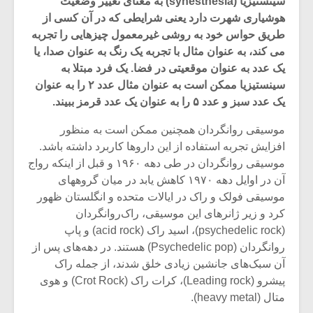
سینستیزیا (synesthesia) به معنای تغییر وضعیت
هوشیاری شهرت دارد یعنی شرایطی که در آن کسی از
طریق حواس خود به روشی غیرمعمول چیزهایی را تجربه
می کند، به عنوان مثال با تجربه یک رنگ به عنوان صدا، یا
یک عدد به عنوان موقعیتی در فضا. یک فرد مبتلا به
سینستیزیا ممکن است به عنوان مثال عدد ۲ را به عنوان
یک عدد سبز و عدد ۵ را به عنوان یک عدد قرمز ببیند.
موسیقی روانگردان همچنین ممکن است به منظور
افزایش تجربه استفاده از این داروها کاربرد داشته باشد.
موسیقی روانگردان در طی دهه ۱۹۶۰ و قبل از اینکه رواج
آن در اوایل دهه ۱۹۷۰ کاهش یابد در میان گروههای
موسیقی فولک و راک در ایالات متحده و انگلستان ظهور
کرد و زیر ژانرهای این موسیقی، راک‌روانگردان
میکلوش روژا
موریس ژار
(psychedelic rock)، اسید راک (acid rock) و پاپ
روانگردان (Psychedelic pop) هستند. در دهه‌های پس از
آن سبک‌های جانشین زیادی خلق شدند، از جمله راک
پیشرو (Leading rock)، کرات راک (Crot Rock) و هوی
یادداشتی بر موسیقی
دوره آموزش
متال (heavy metal).
متن فیلم «متری
موسیقی بر