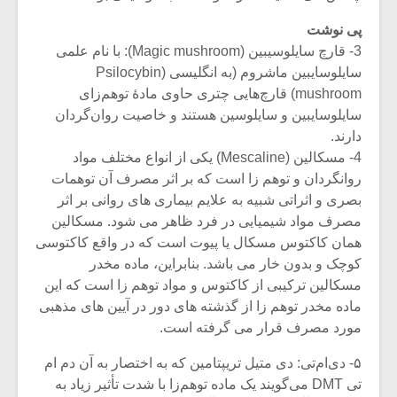
پی نوشت
3- قارچ سایلوسیبین (Magic mushroom): با نام علمی
سایلوسایبین ماشروم (به انگلیسی (Psilocybin
mushroom) قارچ‌هایی چتری حاوی مادهٔ توهم‌زای
سایلوسایبین و سایلوسین هستند و خاصیت روان‌گردان
دارند.
4- مسکالین (Mescaline) یکی از انواع مختلف مواد
روانگردان و توهم زا است که بر اثر مصرف آن توهمات
بصری و اثراتی شبیه به علایم بیماری های روانی بر اثر
مصرف مواد شیمیایی در فرد ظاهر می شود. مسکالین
همان کاکتوس مسکال یا پیوت است که در واقع کاکتوسی
کوچک و بدون خار می باشد. بنابراین، ماده مخدر
مسکالین ترکیبی از کاکتوس و مواد توهم زا است که این
ماده مخدر توهم زا از گذشته های دور در آیین های مذهبی
مورد مصرف قرار می گرفته است.
۵- دی‌ام‌تی: دی متیل تریپتامین که به اختصار به آن دم ام
تی DMT می‌گویند یک ماده توهم‌زا با شدت تأثیر زیاد به