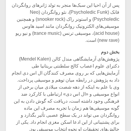
شیش و نیم»
موسیقی فی
پس از آن احیا این سبک‌ها منجر به تولد ژانرهای روانگردان
برگزار می 
فانک (Psycholedic Funk)، نئو روانگردان (Neo
اگر نمی توانی
سکانسی به 
Psycholedic) و استونر راک (snooker rock) و همچنین
مشهورترین باشی،
موسیقی فیلم 
موسیقی‌های الکترونیک روانگردان مانند اسید هاوس
بدنام ترین باش
(acid house)، موسیقی ترنس (trance music) و نیو ریو
(new rave) است.
بخش دوم
پژوهش‌های آزمایشگا‌هی مندل کالن (Mendel Kalen)
دکترای علوم اعصاب کالج سلطنتی بریتانیا طی
آزمایش‌هایی که بر روی مصرف کنندگان ال اس دی انجام
داد به پژوهش در رابطه میان توهم و موسیقی پرداخت.
وی با علم به اینکه از دهه شصت میلادی میان برخی از
انواع موسیقی‌ و «ال اس دی» ارتباطی با کارکرد ضد
فرهنگی وجود داشته است، دریافت که گوش دادن به این
گونه موسیقی‌ها هم زمان با تجربه مصرف این ماده
روانگردان می تواند در یک سطح عصبی تأثیر بگذارد و
برای پشتیبانی از این ادعا اسکن مغزی انجام داد. یکی از
چالش‌های تحقیقات او نحوه انتخاب موسیقی بود.