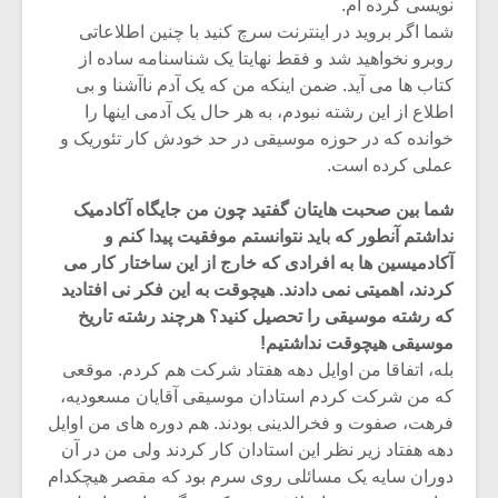
نویسی کرده ام.
شما اگر بروید در اینترنت سرچ کنید با چنین اطلاعاتی
روبرو نخواهید شد و فقط نهایتا یک شناسنامه ساده از
کتاب ها می آید. ضمن اینکه من که یک آدم ناآشنا و بی
اطلاع از این رشته نبودم، به هر حال یک آدمی اینها را
خوانده که در حوزه موسیقی در حد خودش کار تئوریک و
عملی کرده است.
شما بین صحبت هایتان گفتید چون من جایگاه آکادمیک
نداشتم آنطور که باید نتوانستم موفقیت پیدا کنم و
آکادمیسین ها به افرادی که خارج از این ساختار کار می
کردند، اهمیتی نمی دادند. هیچوقت به این فکر نی افتادید
که رشته موسیقی را تحصیل کنید؟ هرچند رشته تاریخ
موسیقی هیچوقت نداشتیم!
میکلوش روژا
موریس ژار
بله، اتفاقا من اوایل دهه هفتاد شرکت هم کردم. موقعی
که من شرکت کردم استادان موسیقی آقایان مسعودیه،
فرهت، صفوت و فخرالدینی بودند. هم دوره های من اوایل
دهه هفتاد زیر نظر این استادان کار کردند ولی من در آن
یادداشتی بر موسیقی
دوره آموزش
دوران سایه یک مسائلی روی سرم بود که مقصر هیچکدام
متن فیلم «متری
موسیقی بر