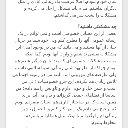
شیش و نیم»
موسیقی فی
شان خودم نبودم. اصلا فرصت یک زندگی عادی را مثل
برگزار می 
دیگران نداشتم. مدام باید مسائل را حل می کردم و
مشکلات را پشت سر می گذاشتم.
اگر نمی توانی
سکانسی به 
مشهورترین باشی،
موسیقی فیلم 
چه مشکلاتی داشتید؟
بدنام ترین باش
بعضی از این مسائل خصوصی است و نمی توانم در یک
رسانه عمومی آنها را مطرح کنم ولی خود شما در جریان
خیلی از آنها هستید و می دانید که من در بوجود آمدن این
مشکلات نقشی نداشتم و وارث آنها بودم. کما اینکه
مسبب مشکلات جسمی ای که بعدا با آن درگیر شدم هم
نبودم چراکه از نظر بهداشتی زندگی نسبتا سالمی داشتم
ولی عارضه های موروثی آمد. البته من در زمینه اجتماعی
تلاش زیادی هم نکردم، این جزو خصوصیات ذاتی من
است و چنین خل و خویی دارم و تاوانش را هم دادم؛ من
اساسا از فضاهای جمعی گریزانم و بدم می آید. برای
همین است که در ساختار اداری هم انسان منفردی بودم
که ترجیح می دادم تک و تنها کار کنم و با حقوق ناچیز
زندگی ام را بگذرانم تا اینکه مثل همکارانم با مردم
مخلوط بشوم.