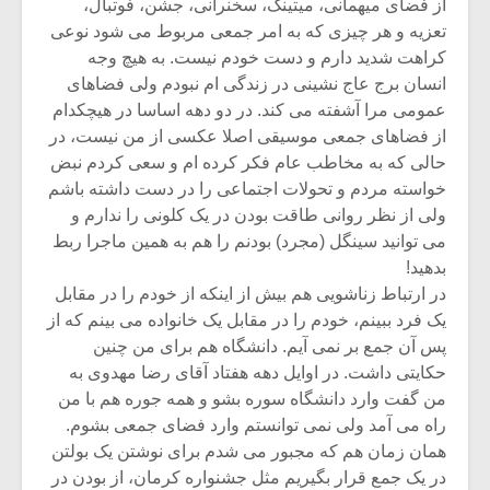
از فضای میهمانی، میتینگ، سخنرانی، جشن، فوتبال،
تعزیه و هر چیزی که به امر جمعی مربوط می شود نوعی
کراهت شدید دارم و دست خودم نیست. به هیچ وجه
انسان برج عاج نشینی در زندگی ام نبودم ولی فضاهای
عمومی مرا آشفته می کند. در دو دهه اساسا در هیچکدام
از فضاهای جمعی موسیقی اصلا عکسی از من نیست، در
حالی که به مخاطب عام فکر کرده ام و سعی کردم نبض
خواسته مردم و تحولات اجتماعی را در دست داشته باشم
ولی از نظر روانی طاقت بودن در یک کلونی را ندارم و
می توانید سینگل (مجرد) بودنم را هم به همین ماجرا ربط
بدهید!
در ارتباط زناشویی هم بیش از اینکه از خودم را در مقابل
یک فرد ببینم، خودم را در مقابل یک خانواده می بینم که از
پس آن جمع بر نمی آیم. دانشگاه هم برای من چنین
حکایتی داشت. در اوایل دهه هفتاد آقای رضا مهدوی به
من گفت وارد دانشگاه سوره بشو و همه جوره هم با من
راه می آمد ولی نمی توانستم وارد فضای جمعی بشوم.
همان زمان هم که مجبور می شدم برای نوشتن یک بولتن
در یک جمع قرار بگیریم مثل جشنواره کرمان، از بودن در