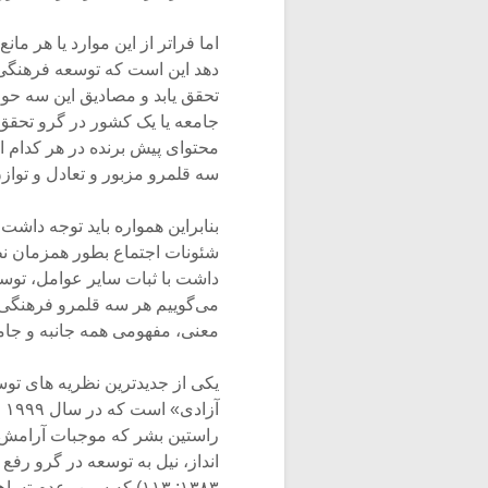
اما فراتر از این موارد یا هر م
دهد این است که توسعه فرهنگی 
تحقق یابد و مصادیق این سه حوز
جامعه یا یک کشور در گرو تحقق
محتوای پیش برنده در هر کدام ا
سه قلمرو مزبور و تعادل و توازن و 
بنابراین همواره باید توجه داش
شئونات اجتماع بطور همزمان نظر 
داشت با ثبات سایر عوامل، توس
می‌گوییم هر سه قلمرو فرهنگی، 
معنی، مفهومی همه جانبه و جا
آز
راستین بشر که موجبات آرامش و
انداز، نیل به توسعه در گرو رف
۱۳۸۳: ۱۱۳) که سـﻦ، عدم