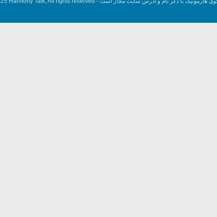
وی هارمونیک با ذکر نام و آدرس سایت مجاز است -
5 Harmony Talk, All rights reserved.