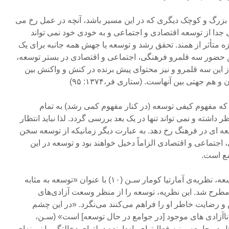
انع بزرگ و کوچک دیگری که در این مسیر باشد، آنچه در عمل رخ می
جدا از توسعه اقتصادی و اجتماعی و به خودی خود نمی تواند
ه متأثر از همند. تحقق رشد و توسعه یا جهش همه جانبه برای یک
 حضور سه قلمرو فرهنگی، اجتماعی و اقتصادی در بستر توسعه،
ز این سه قلمرو و نیز محتوای پیش برنده در کنش و واکنش بین
هم جهتی بین آنهاست. (ستاری فر،۱۳۷۴: ۹۵)
ت که مفهوم کیفی توسعه (در کنار مفهوم ﻛﻤﻰ رشد) به تمام
داشته و نمی تواند تنها در یک ﺑﻌﺪ بررسی گردد. لذا نباید انتظار
عه ای در فرهنگ رخ دهد. به عبارت دیگر زمانیکه از توسعه سخن
اجتماعی و اقتصادی الزاماً دخیل خواهند بود و توسعه در این
مع است.
یکی از جدیدترین نظریه های توسعه، نظریه‌ی آمارتیا کومار سـﻦ (۱۰) با عنوان «توسعه به مثابه
ادی» است که در سال ۱۹۹۹ مطرح شد. این نظریه، توسعه را از منظر وسعت آزادی‌های
 رضایت خاطر او را فراهم می‌کنند می‌نگرد. «در این چشم
ع ناآزادی های موجود [در جوامع در حال توسعه] است» (سـﻦ،
 تساهل در جامعه و نیز فعالیتهای بازدارنده دولتهای دخالتگر را نمونه‌ای