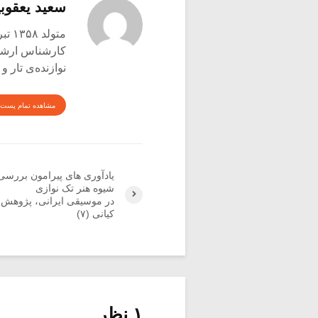
سعید یعقوبی
متولد ۱۳۵۸ تبریز
کارشناس ارشد ع
نوازنده‌ی تار 
مشاهده تمام پست 
یادآوری های پیرامون بررس
شیوه هنر تک نوازی
در موسیقی ایرانی، پژوهش 
کیانی (۷)
۱ نظر