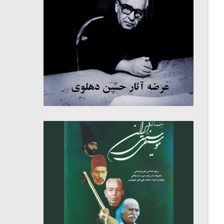
میکلوش روژا
موریس ژار