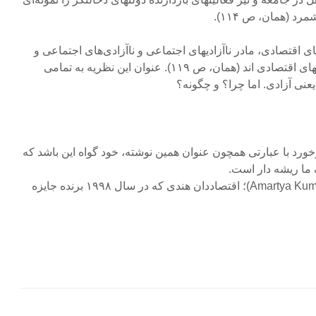
رد (همان، ص ۱۱۴).
ی اقتصادی، مادر ناآزادیهای اجتماعی و ناآزادی‌های اجتماعی و
سیاسی نیز تشدیدکننده‌ی ناآزادیهای اقتصادی اند (همان، ص ۱۱۹). عنوان این نظریه به تمامی
نی آزادی. اما چرا؟ و چگونه؟
رخورد با عبارتی همچون عنوان همین نوشته، خود گواه این باشد که
 ما ریشه دار است.
10 -آمارتیا کومار سـﻦ (Amartya Kumar Sen)؛ اقتصاددان هندی که در سال ۱۹۹۸ برنده جایزه