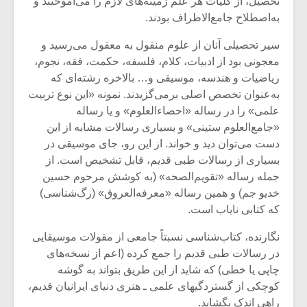
تحصیل، از کلیات هر علم زمینه‌های لازم را می‌آموختند و
شیش و نیم»
موسیقی فی
برگزار می 
به‌اصطلاح جامع‌الاطراف بودند.
اگر نمی توانی
سکانسی به 
سیر تحصیلی آنان از علوم منقول به معقول می‌رسید و
مشهورترین باشی،
موسیقی فیلم 
معجونی بود از ادبیات، کلام، فلسفه، حکمت، فقه، نجوم،
بدنام ترین باش
ریاضیات و هندسه، موسیقی و… بالاخره رشته‌ای که
به‌عنوان تخصص اصلی برمی‌گزیدند. نمونه «این نوع تربیت
علمی» را در رساله «احصاءالعلوم» و یا رساله
«جامع‌العلوم ستینی» و بسیاری رسالات مشابه از این
دست می‌توان دید و خواند. از این رو، جای موسیقی در
بسیاری از رسالات طبی قدیم، قابل تشخیص است. از
جمله رساله «تقویم‌الصحه» (به کوشش مرحوم حسین
خدیو جم) و همین رساله «معرفه‌العروق» (رگ‌شناسی)
که کتابی نایاب است.
نگارنده، کتاب‌شناسی نسبتاً جامعی از مقولات موسیقایی
در رسالات طبی قدیم را جمع کرده (اعم از نسخه‌های
چاپی یا خطی) که شاید از این طریق بتواند به گوشه
کوچکی از گستردگیهای علمی ـ هنری دنیای ایرانیان قدیم،
راهی اندک بگشاید.