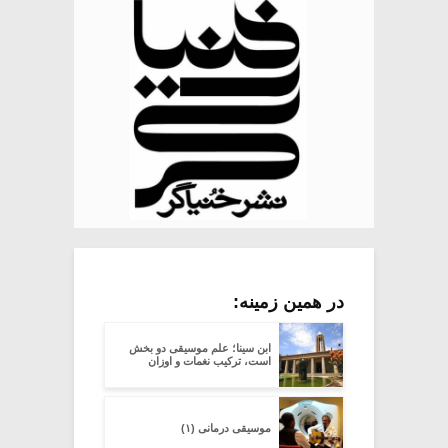
در همین زمینه:
ابن سینا؛ علم موسیقی دو بخش
است، ترکیب نغمات و اوزان
موسیقی درمانی (۱)