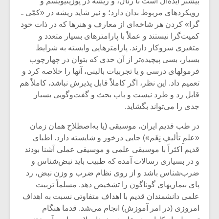
بیشتر ایده‌آل است تا رئال، و ریشه در پوزیتیویسم و
رویکردهای مربوط بدان دارد؛ و نیز شاید ریشه در «کمّی ـ
گرا» کردن هر شاخه‌ای از معارف و هنرها که در ذات خود
کمیت‌گرا نیستند و عملاً با پارامترهای بسیار متعدد و
متغیری سرو‌کار دارند. پارامترهایی وابسته به شرایط
بسیار، بسی پیچیده‌تر از آن حدی که بتوان در چهارچوب
فرمولهای درسی و یا تجربیات بالینی، آنها را خلاصه کرد و
تعمیم داد. این نظر، اگر کاملاً قابل پذیرش نباشد، کاملاً هم
قابل رد و طرد نیست و باب بحث و گفت‌وگویی بسیار
جدی را می‌‌تواند بگشاید.
در طب قدیم ایران، موسیقی (یا به‌اصطلاح همان زمان
«علمِ تألیفِ نِغَم») جایی درخور و شایسته دارد. اطبای
قدیم اکثراً با موسیقی علمی و موسیقی عملی آشنا بودند
میکلوش روژا
موریس ژار
و در بسیاری رسالات آمده که طبیب باید نبض‌شناس و
ضرب‌شناس باشد و از روی نظام ضرب و وزن نبض، رد
پای بیماریهای گوناگون را تشخیص دهد. مسلماً تربیت
علمی دانشمندان قدیم با اهداف متفاوتی نسبت به اهداف
یادداشتی بر موسیقی
دوره آموزش
امروزی (در امر آموزش) انجام می‌شد. قدما هنگام
متن فیلم «متری
موسیقی بر