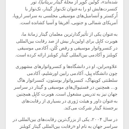
شده‌اند»، کولین کوپِر از
مجلۀ گیتار بریتانیا
)، تور
کنسرت‌هایش او را به‌عنوان تک‌نواز گیتار، تک‌نواز با
اُرکستر و آنسامبل‌های موسیقی مجلسی به سراسر اروپا،
آمریکای شمالی و جنوبی، آفریقا و آسیا کشانده ‌است.
به‌عنوان یکی از تأثیر‌گذار‌ترین معلمان گیتار زمانۀ ما،
هوبرت کاپِل برای اولین‌بار بیش از صد رقابت بین‌المللی
در کنسرواتوار موسیقی و رقص ‌کُلن، آکادمی موسیقی
کوبلنز و‌ آکادمی بین‌المللی گیتار کوبلنز ارائه کرده ‌است.
علاوه‌براین، او در دانشگاه‌ها و کنسرواتوار‌های مشهوری
چون دانشگاه یِیل، آکادمی رابین اورشلیم، آکادمی
سلطنتی کوپنهاگ، کنسرواتوار بوستون، کنسراتوار هاگ
و… همچنین در فستیوال‌های موسیقی و گیتار در سراسر
جهان نیز به تدریس مشغول ‌است. هوبرت کاپِل همچنین
به‌عنوان داور و هیئت ژوری در بسیاری از رقابت‌های
برجستۀ گیتار شرکت‌ می‌کند.
در سال ۲۰۰۴، یکی از بزرگ‌ترین رقابت‌های بین‌المللی در
سراسر جهان به نام او «رقابت بین‌المللی گیتار کوبلنزِ