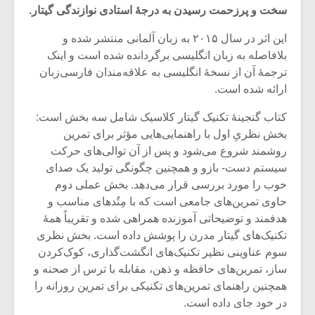
سخت و پرزحمت رسیدن به درجۀ استادی نوازندگی گیتار.
این اثر در سال ۲۰۱۵ به زبان آلمانی منتشر شده و
بلافاصله به زبان انگلیسی برگردانده شده است و اینک
ترجمۀ آن از نسخۀ انگلیسی به علاقه‌مندان فارسی‌زبان
ارائه شده است.
کتاب گنجینۀ تکنیک گیتار کلاسیک شامل سه بخش ‌است:
بخش نظریِ اول با راهنمایی‌هایی مؤثر برای تمرین
روشمند شروع ‌می‌شود و پس از آن توالی‌‌های حرکت‌
سیستم دست- بازو و همچنین چگونگی تولید یک صدای
خوب را مورد بررسی قرار می‌دهد. بخش عملی دوم
حاوی تمرین‌های جامعی است که با مِتُد‌های مناسب و
میکلوش روژا
موریس ژار
هدفمند و توضیحاتی آموزنده همراهی شده و تقریباً همۀ
تکنیک‌های گیتار مدرن را پوشش داده است. بخش نظری
سوم‌ عناوینی نظیر تکنیک‌های انگشت‌گذاری، کوک‌کردن
ساز، تمرین‌های حافظه و ذهن، مقابله با ترس از صحنه و
همچنین راهنمای تمرین‌های تکنیکی برای تمرین روزانه را
یادداشتی بر موسیقی
دوره آموزش
متن فیلم «متری
موسیقی بر
در خود جای داده ‌است.