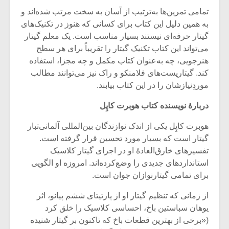
شیش و نیم»
موسیقی فی
برگزار می 
تمامی تمرین‌ها به‌ترتیب از آسان به سخت مرتب ‌شده‌اند و
به همین دلیل این کتاب برای کسانی که هنوز در تکنیک‌های
اگر نمی توانی
سکانسی به 
گیتار حرفه‌ای نیستند بسیار مناسب‌ است. یک معلم گیتار
مشهورترین باشی،
موسیقی فیلم 
می‌تواند این کتاب تکنیک گیتار را تقریباً برای هر سطح
بدنام ترین باش
هنر‌جویی، چه به‌عنوان کتاب مکمل و چه مجزا، استفاده
کند. گیتاریست‌های فلامنکو و راک نیز می‌توانند مطالب
موردِنیازشان را در این کتاب بیابند.
دربارۀ نویسنده کتاب هوبرت کاپِل
هوبرت کاپِل یکی از اندک نوازندگان بین‌المللی آلمانی‌تبار
گیتار است که بسیار مورد‌ تحسین قرار گرفته‌ است.
تفسیر‌های خارق‌العادۀ او در اجرای گیتار کلاسیک
استاندارد‌های جدیدی را وضع‌‌کرده‌اند. امروزه او الگویی
برای تمامی گیتارنوازان جوان است.
از زمانی که تنظیم گیتار او از پارتیتای ششم پیانو، اثر
یوهان سباستین باخ، احساسی کلاسیک را خلق کرد
(«برخی از بهترین قطعات باخ که تاکنون بر گیتار شنیده‌