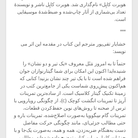
هوبرت کاپِل» نام‌گذاری‌ شد. هوبرت کاپِل ناشر و نویسندۀ
تعداد بی‌شماری از آثار چاپ‌شده و ضبط‌شدۀ موسیقایی
است.
***
خشایار تقی‌پور مترجم این کتاب در مقدمه این اثر می
نویسد:
حتماً تا به امروز مَثَل معروف «یک تیر و دو نشان» را
شنیده‌اید! اکنون این امکان برای شما گیتارنوازان جوان
فراهم شده است تا با یک تیر چند‌ نشان بزنید! کتابی که
هم‌اکنون پیشِ‌روی شماست یکی از جامع‌ترین کتب در
زمینۀ تکنیک گیتار کلاسیک است. از ساده‌ترین تمرینات
آرپژ تا تمرینات انگشت کوچک (c)، از چگونگی رویارویی با
ترس از صحنه تا روش‌های نوین حفظ‌کردن قطعات،
تمرینات گام سِگوویا به‌صورت اصلاح‌شده، تمرینات باره و
حتی مطالب جزئی‌ای، مانند چگونگی حرکت مفاصل
دست به‌هنگام ضربه‌زدن، همه و همه، به‌صورت یک‌جا و با
جزئیات کامل در این کتاب توضیح داده شده‌اند. مطالب