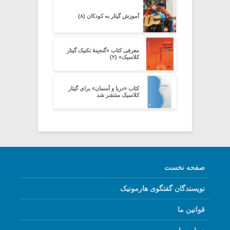
آموزش گیتار به کودکان (۸)
معرفی کتاب «گنجینۀ تکنیک گیتار
کلاسیک» (۲)
کتاب «دریا و آسمان» برای گیتار
کلاسیک منتشر شد
صفحه نخست
نویسندگان گفتگوی هارمونیک
قوانین ما