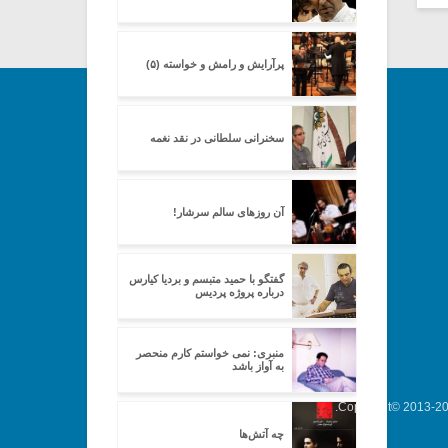
پرآرایش و رامش و خواسته (۵)
سخنرانی سلطانی در نقد نغمه
آن روزهای سالم سرشار!
گفتگو با حمید متبسم و بردیا کیارس
درباره پروژه پردیس
منبری: نمی خواستم کارم منحصر
به آواز باشد
Copyright© 2013-202
چه آتش‌ها