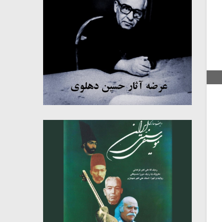
میکلوش روژا
موریس ژار