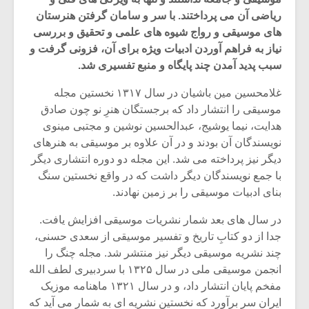
ریاضی آن می پرداختند. با سر و سامان گرفتن هنرستان
های موسیقی و رواج شیوه های علمی و تحقیق و بررسی
نیاز به فراهم آوردن ادبیات ویژه برای آن، فزونی گرفت و
سبب پدید آمدن چند پایگاه و منبع تفسیری شد.
غلامحسین مین باشیان در سال ۱۳۱۷ نخستین مجله
موسیقی را انتشار داد که برجستگان هنرِ نو چون صادق
هدایت، نیما یوشیج، عبدالحسین نوشین و مجتبی مینوی
نویسندگان آن بودند و در آن علاوه بر موسیقی به هنرهای
دیگر نیز پرداخته می شد. این مجله دو دوره انتشاری دیگر
با جمع نویسندگان دیگر داشت که در واقع نخستین سنگ
بنای ادبیات موسیقی را بر زمین نهادند.
میکلوش روژا
موریس ژار
در سال های بعد شمار نشریات موسیقی افزایش یافت.
جدا از دو کتابِ تاریخ و تفسیر موسیقی از سعدی حسنی،
چند نشریه موسیقی دیگر نیز منتشر شد. مجله چنگ را
انجمن موسیقی ملی در سال ۱۳۲۵ با سردبیری لطف الله
یادداشتی بر موسیقی
دوره آموزش
مفخم پایان انتشار داد، و در سال ۱۳۲۱ ماهنامه موزیک
متن فیلم «متری
موسیقی بر
ایران سر برآورد که نخستین نشریه ای به شمار می آید که