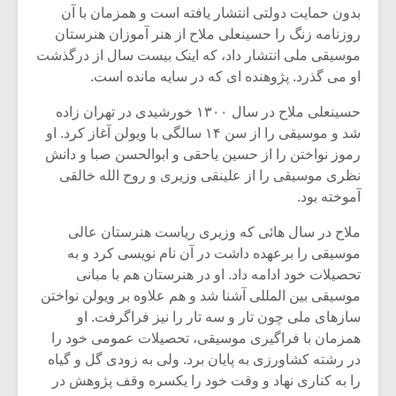
شیش و نیم»
موسیقی فی
بدون حمایت دولتی انتشار یافته است و همزمان با آن
برگزار می 
روزنامه زنگ را حسینعلی ملاح از هنر آموزان هنرستان
اگر نمی توانی
سکانسی به 
موسیقی ملی انتشار داد، که اینک بیست سال از درگذشت
مشهورترین باشی،
موسیقی فیلم 
او می گذرد. پژوهنده ای که در سایه مانده است.
بدنام ترین باش
حسینعلی ملاح در سال ۱۳۰۰ خورشیدی در تهران زاده
شد و موسیقی را از سن ۱۴ سالگی با ویولن آغاز کرد. او
رموز نواختن را از حسین یاحقی و ابوالحسن صبا و دانش
نظری موسیقی را از علینقی وزیری و روح الله خالقی
آموخته بود.
ملاح در سال هائی که وزیری ریاست هنرستان عالی
موسیقی را برعهده داشت در آن نام نویسی کرد و به
تحصیلات خود ادامه داد. او در هنرستان هم با مبانی
موسیقی بین المللی آشنا شد و هم علاوه بر ویولن نواختن
سازهای ملی چون تار و سه تار را نیز فراگرفت. او
همزمان با فراگیری موسیقی، تحصیلات عمومی خود را
در رشته کشاورزی به پایان برد. ولی به زودی گل و گیاه
را به کناری نهاد و وقت خود را یکسره وقف پژوهش در