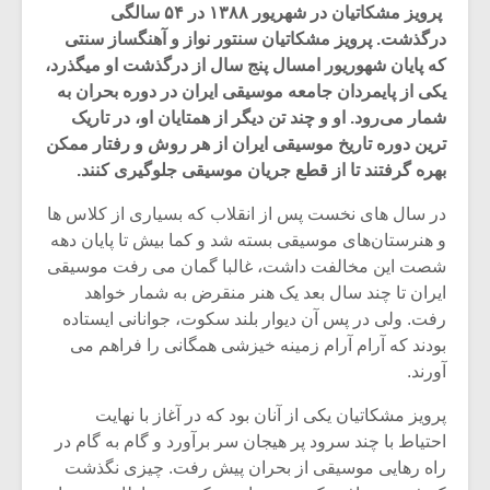
پرویز مشکاتیان در شهریور ۱۳۸۸ در ۵۴ سالگی
درگذشت. پرویز مشکاتیان سنتور نواز و آهنگساز سنتی
که پایان شهوریور امسال پنج سال از درگذشت او می‎گذرد،
یکی از پایمردان جامعه موسیقی ایران در دوره بحران به
شمار می‌رود. او و چند تن دیگر از همتایان او، در تاریک
ترین دوره تاریخ موسیقی ایران از هر روش و رفتار ممکن
بهره گرفتند تا از قطع جریان موسیقی جلوگیری کنند.
در سال های نخست پس از انقلاب که بسیاری از کلاس ها
و هنرستان‌های موسیقی بسته شد و کما بیش تا پایان دهه
شصت این مخالفت داشت، غالبا گمان می رفت موسیقی
ایران تا چند سال بعد یک هنر منقرض به شمار خواهد
رفت. ولی در پس آن دیوار بلند سکوت، جوانانی ایستاده
میکلوش روژا
موریس ژار
بودند که آرام آرام زمینه خیزشی همگانی را فراهم می
آورند.
پرویز مشکاتیان یکی از آنان بود که در آغاز با نهایت
احتیاط با چند سرود پر هیجان سر برآورد و گام به گام در
یادداشتی بر موسیقی
دوره آموزش
راه رهایی موسیقی از بحران پیش رفت. چیزی نگذشت
متن فیلم «متری
موسیقی بر