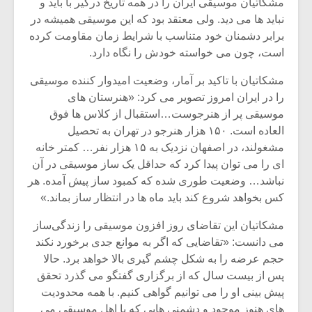
مشکاتیان موسیقی ایران را در همه تاریخ درگیر با باید و
نباید ها می دید. ولی معتقد بود که این موسیقی همیشه در
برابر دشمنان خود متناسب با شرایط زمان مقاومت کرده
است، چون می خواسته خودش را نگاه دارد.
مشکاتیان با تاکید بر آمار، وضعیت امیدوار کننده موسیقی
را در ایران امروز تصویر می کرد: «هنرستان های
موسیقی پر از هنرجوست…استقبال از کلاس ها فوق
العاده است. ۱۵۰ هزار هنرجو در تهران به تحصیل
مشغولند، در اصفهان نزدیک به ۱۵ هزار نفر… کمتر خانه
ای را می توان پیدا کرد که حداقل یک ساز موسیقی در آن
نباشد… وضعیت طوری شده که کمبود ساز پیش آمده. هر
کس بخواهد شروع کند باید ماه ها در انتظار ساز بماند.»
مشکاتیان این تقاضای روز افزون موسیقی را زندگی‌ساز
می دانست: «تقاضایی که اگر به موانع جدی برخورد نکند
حجم عرضه را به شکل چشم گیری بالا خواهد برد. حالا
پس از بیست سال که از برگزاری گفتگو می گذرد تحقق
پیش بینی او را می توانیم گواهی کنیم. با همه محدودیت
های هنوز موجود و دشمنی هایی که با اهل موسیقی می