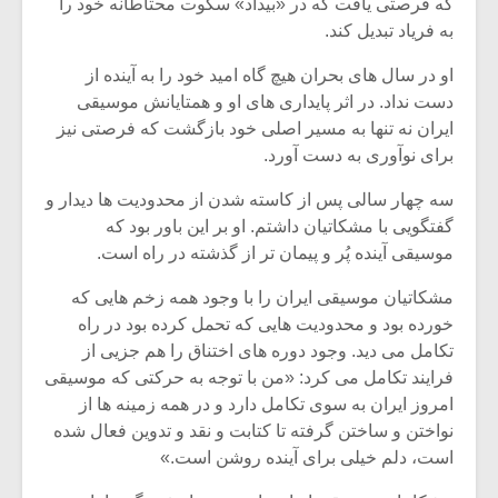
شیش و نیم»
موسیقی فی
که فرصتی یافت که در «بیداد» سکوت محتاطانه خود را
برگزار می 
به فریاد تبدیل کند.
اگر نمی توانی
سکانسی به 
او در سال های بحران هیچ گاه امید خود را به آینده از
مشهورترین باشی،
موسیقی فیلم 
دست نداد. در اثر پایداری های او و همتایانش موسیقی
بدنام ترین باش
ایران نه تنها به مسیر اصلی خود بازگشت که فرصتی نیز
برای نوآوری به دست آورد.
سه چهار سالی پس از کاسته شدن از محدودیت ها دیدار و
گفتگویی با مشکاتیان داشتم. او بر این باور بود که
موسیقی آینده پُر و پیمان تر از گذشته در راه است.
مشکاتیان موسیقی ایران را با وجود همه زخم هایی که
خورده بود و محدودیت هایی که تحمل کرده بود در راه
تکامل می دید. وجود دوره های اختناق را هم جزیی از
فرایند تکامل می کرد: «من با توجه به حرکتی که موسیقی
امروز ایران به سوی تکامل دارد و در همه زمینه ها از
نواختن و ساختن گرفته تا کتابت و نقد و تدوین فعال شده
است، دلم خیلی برای آینده روشن است.»