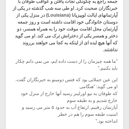
جمعه راجع به چگونگی نجات یافتن و عواقب طوفان با
خبرنگاران صحبت کرد. او طی سه شب گذشته در یکی از
آپارتمانهای ایالت لوییزیانا (Louisiana) در منزل یکی از
دوستان خانوادگی خود اقامت داشته است و روز جمعه
آپارتمان محل اقامت موقت خود را به همراه همسر، دو
دختر و همسر یکی از دخترانش ترک می کند. او می گوید
که آنها هیچ ایده ای از اینکه به کجا می خواهند برروند
نداشتند.
“ما همه چیزمان را از دست داده ایم، من نمی دانم چکار
باید بکنیم.”
این عین جملاتی بود که فتس دومینو به خبرنگاران گفت.
او می گوید: “هنگامی
میکلوش روژا
موریس ژار
که طوفان به نیو اورلینز رسید آنها خارج از منزل خود
خارج شدیم و به طبقه سوم
آپارتمان رفتیم. ارتفاع آب به حدود ۵ متر می رسید و
امنیت طبقه سوم را هم در خطر
یادداشتی بر موسیقی
دوره آموزش
انداخته بود.”
متن فیلم «متری
موسیقی بر