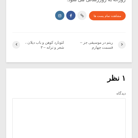
مشاهده تمام پست ها
ریتم در موسیقی جز –
لئونارد کوهن و باب دیلان ،
قسمت چهارم
شعر و ترانه – ۳
۱ نظر
دیدگاه