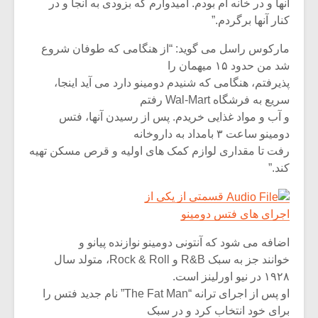
آنها و در خانه ام بودم. امیدوارم که بزودی به آنجا و در
کنار آنها برگردم.”
مارکوس راسل می گوید: “از هنگامی که طوفان شروع
شد من حدود ۱۵ میهمان را
پذیرفتم، هنگامی که شنیدم دومینو دارد می آید اینجا،
سریع به فرشگاه Wal-Mart رفتم
و آب و مواد غذایی خریدم. پس از رسیدن آنها، فتس
دومینو ساعت ۳ بامداد به داروخانه
رفت تا مقداری لوازم کمک های اولیه و قرص مسکن تهیه
کند.”
قسمتی از یکی از
اجرای های فتس دومینو
اضافه می شود که آنتونی دومینو نوازنده پیانو و
خوانند جز به سبک R&B و Rock & Roll، متولد سال
۱۹۲۸ در نیو اورلینز است.
او پس از اجرای ترانه “The Fat Man” نام جدید فتس را
برای خود انتخاب کرد و در سبک