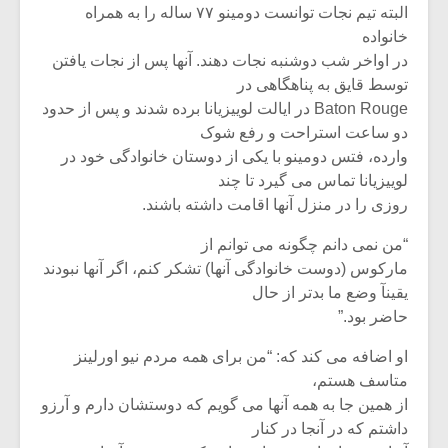
شیش و نیم»
موسیقی فی
البته تیم نجات توانست دومینو ۷۷ ساله را به همراه
برگزار می 
خانواده
در اواخر شب دوشنبه نجات دهند. آنها پس از نجات یافتن
اگر نمی توانی
سکانسی به 
مشهورترین باشی،
موسیقی فیلم 
توسط قایق به پناهگاهی در
بدنام ترین باش
Baton Rouge در ایالت لوییزیانا برده شدند و پس از حدود
دو ساعت استراحت و رفع شوک
وارده، فتس دومینو با یکی از دوستان خانوادگی خود در
لوییزیانا تماس می گیرد تا چند
روزی را در منزل آنها اقامت داشته باشند.
“من نمی دانم چگونه می توانم از
مارکوس (دوست خانوادگی آنها) تشکر کنم، اگر آنها نبودند
یقینآ وضع ما بدتر از حال
حاضر بود.”
او اضافه می کند که: “من برای همه مردم نیو اورلینز
متاسف هستم،
از همین جا به همه آنها می گویم که دوستشان دارم و آرزو
داشتم که در آنجا در کنار