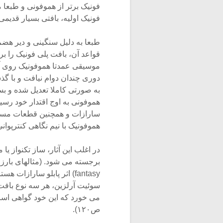
فونیک برتر از هموفونی و طبعا 
فونیک اولیه، بافتی بسیار قدی
طبعا به دلیل سنگینی و دیر هضم 
قواعد آن، بافت پلی فونیک را 
موسیقی عمدتا هموفونیک روی آو
دوری چندان دوام نیافت و با گ
به صورتی کاملا تعدیل شده و بسیا
سارازات و همچنین قطعات مست
هموفونیک با نیم نگاهی کنترپو
در اغلب این آثار، ساز تکنواز ی
fantasy) اثر پابلو سارازا
سوئیت آرلزین، هر سه نوع بافت
می خورد که این خود گواهی است 
ص۱۲۰).