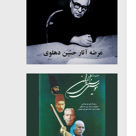
میکلوش روژا
موریس ژار