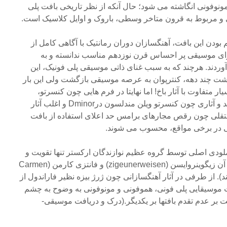
مونوفونی انگاشته می شود؛ حال آنکه از نظر تاریخی بافت پلی
می و مربوط به قرون متاخر وسطی، باروک و اوایل کلاسیک است.
بودن این بافت، آهنگسازان دوران رمانتیک با آگاهی کامل از
برای موسیقی پر احساس قرن نوزدهم مناسب ندانسته و به
ردند. هرچند که به سبب غنای ذاتی موسیقی پلی فونیک، این
ذشت چند دهه، کنترپوان به عرصه موسیقی بازگشت ولی این بار
ر متفاوت با آثار باخ! اما نهایتا در فرم هایی چون کنسرتو،
هموفونی به اوج اقتدار خود رسید و آثاری چون کنسرتو ویلن مندلسون درDminor و اغلب آثار
قلی چون رقص مجارهای برامس حد اعلای استفاده از بافت
انی در برخی مواقع، محسوب می شوند.
ا ملودی اصلی توسط گروه عظیم نوازندگان ارکستر تنها تقویت و
برجسته می شود. (مثالهای بارز آن زیگوینروایسن (zigeunerweisen) و فانتزی کارمن (Carmen
ت هستند). از طرفی در آثار آهنگسازانی چون ژرژ بیزه نظیر فاراندول از
 موسیقایی پلی فونی، هموفونی و مونوفونی به وضوح به چشم
بر عدم تقدم بافتها بر یکدیگر.(درک و دریافت موسیقی-