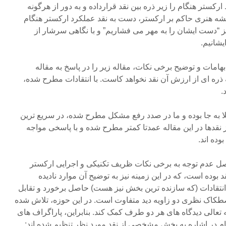
رکستر هنگام را زیر ذره بین نقد قرارداده و به دور از هرگونه
شه هنری حاکم بر ارکستر، دست به نقد عملکرد ارکستر هنگام
 “دست ایشان را به مهر می فشاریم” و با نگاهی سرشار از
شانیم.
امات و توضیح برخی نکات، مقاله زیر را در پاسخ به مقاله
 ذره ای از ارزش آن نقد نخواهد کاست. با انتقادات مطرح شده،
.
لا به جا بوده و ما در صدد رفع مشکل مطرح شده، در سریع ترین
نقدها در این مقاله عمدتا کمتر مطرح شده و با پاسخی مواجه
بوده اند.
صل عدم توجه به برخی نکات ظریف تکنیکی و اجرایی ارکستر
قد بوده است، که در این زمینه نیز به توضیح آن موارد نادیده
 انتقادات (که سازنده ترین بخش نیز هست) حاصل برخورد و تقابل
طکاک نظری دو زاویه دید متفاوت است. در این حوزه، تلاش شده
 تعالی دیدگاه های هر دو طرف کمک کند. بنابراین، پاراگراف های
ام در اشاره به بخش مشخصی از نقد مورد نظر تنظیم شده اند: