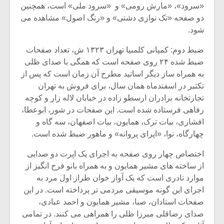
شیش و نیم»
موسیقی فی
«سرود»، «مارش رومی» و «سرود ملی» است، همچنین
برگزار می 
دو صفحه «تک نوازی دشتی» و «رنگ اصول» مشاهده می
شود.
اگر نمی توانی
سکانسی به 
مشهورترین باشی،
موسیقی فیلم 
ضبط دوم: کمپانی کلمبیا تهران ۱۳۲۳ ش، تعداد صفحات
بدنام ترین باش
ضبط شده ۲۴ روی صفحه است که همگی با صدای ظلی
به همراه ساز دیگر اساتید مطرح آن زمان است که پس از
تکثیر در اسفندماه همان سال، برای فروش به تهران
تجارتخانه برادران ارسطو زاده در خیابان لاله زار و کوچه
رفاهی فرستاده شده است. این صفحات در شور، ابوعطا،
افشاری، بیات ترک، همایون، بیات اصفهان، سه گاه و
چهارگاه، نوا، «اپرای پروانه» و ماهور ضبط شده است.
اختصاص چهار روی صفحه به اجرای یک اپرت دو صدایی
از ساخته های مشیر همایون و به همراه بانو فرح انگیز از
موارد نادری است که یک آواز خوان طراز اول مرد به
اجرای این گونه موسیقی مردمی تر پرداخته است. در این
صفحات استادان، صبا، مشیر همایون و احمد عبادی،
صدای رضاقلی میرزا ظلی را همراهی می کنند. در تمامی