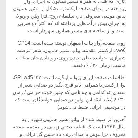
آثاری که ظلی به همراه مشیر همایون به اجرای آواز
پرداخته در ابتدای صفحه ارکستر متشکل از مشیر همایون
پیانو، موسی معروفی تار، سلیمان روح افزا ویلن و ویولا،
به اجرای پیش درآمدهایی پرداخته اند که اکثراً دو ضربی
است و از ساخته های مشیر همایون شهردار است.
روی صفحه آواز بیات اصفهان نوشته شده است: GP14
،wo6، ارکستر مقدمه، پیانو مشیر همایون، شعر فرصت
شیرازی، خواننده ظلی، دیدن روی تو و دادن جان مطلب
ماست. زمان ۳۰ / ۶ دقیقه.
اطلاعات صفحۀ اپرای پروانه اینگونه است: ۳۲ ،GP ،w45،
نوا، ارکستر با همراهی بانو فرح انگیز دو صدایی شعر از
سعدی: تو کدامی و چه نامی که چنین خوب خرامی / زمان
۳۰ / ۶ (نکته آنکه این اولین دو صدایی خوانندگان است که
در موسیقی ایرانی ضبط می شود.)
آخرین اثر ضبط شده از پیانو مشیر همایون شهردار به
سال ۱۳۳۶ است که قطعه دشتیِ زیبایی در مقدمه صفحه
معروف مرا ببوس با صدای زنده یاد حسن گل نراقی و