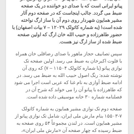
پیانو ایرانی است که با صدای دو خواننده در یک صفحه
ضبط می گردد. جالب اینجاست که در صفحه دوم آثار
مشیر همایون شهردار روی دوم آن با ساز ارگ نواخته
شده است! (به شماره کاتولک ۱۲۰۲۹ – ۷ بیات اصفهان) با
حضور طاهرزاده و حبیب الله خان ارگ که اولین صفحه
ضبط شده از ساز ارگ نیز هست.
سپس تصانیف حجاز ماهور با صدای رضاقلی خان همراه
با فلوت اکبرخان به ضبط می رسد. اولین صفحه تک
نوازی پیانو (با شماره کاتولک ۱۱۵۰۴ – ۷) که روی آن
نوشته شده: رنگ اصول حبیب الله به ضبط می رسد. در
ادامه ضبط آوازی به نام غنا که عربی است اجرا می شود
که طاهرزاده با پیانو آن را می خواند که شرح آن در
میکلوش روژا
موریس ژار
فصلنامه شماره ۳۰ خانه موسیقی داده شده است.
صفحه دوم تک نوازی مشیر همایون به شماره کاتولک
۷-۱۵۵۰۳ بنام مارش ملی ایران، شامل تک نوازی پیانو از
یادداشتی بر موسیقی
دوره آموزش
مشیر همایون است. در لندن مجموعاً ۵۴ روی صفحه به
متن فیلم «متری
موسیقی بر
ضبط رسیده که چهار صفحه آن «مارش ملی ایران»،