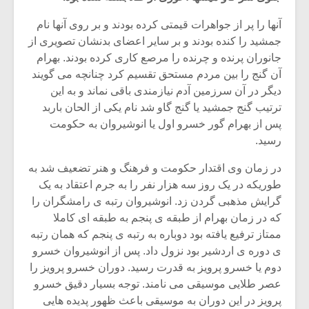
آنها را پر از جواهرات قیمتی کرده بودند و بر روی آنها نام
جمشید را کنده بودند و بر سایر اعضای بدنشان تصویری از
جانوران پرنده و چرنده را مرصع کاری کرده بودند. بهرام
آن گنج را بین مردم مستحق تقسیم کرد چنانچه می گویند
دیگر در آن سرزمین آدم نیازمندی باقی نماند و به این
ترتیب گنج جمشید یا گنج گاو شد نام یکی از الحان باربد
پس از بهرام گور خسرو اول یا انوشیروان به حکومت
رسید.
در زمان وی اقتدار حکومت و فرهنگ و هنر تضعیف شد به
طوریکه در یک روز سه هزار نفر را به جرم اعتقاد به یک
گرایش مذهبی گردن زد. انوشیروان رتبه ی رامشگران را
میکلوش روژا
موریس ژار
که در زمان بهرام از طبقه ی پنجم به طبقه ای کاملا
ممتاز ترفیع یافته بود دوباره به رتبه ی پنجم که همان رتبه
ی دوره ی اردشیر بود نزول داد. پس از انوشیروان خسرو
دوم یا خسرو پرویز به قدرت رسید. دوران خسرو پرویز را
یادداشتی بر موسیقی
دوره آموزش
عصر طلایی موسیقی می نامند. توجه بسیار دقیق خسرو
متن فیلم «متری
موسیقی بر
پرویز در این دوران به موسیقی باعث ظهور پدیده هایی