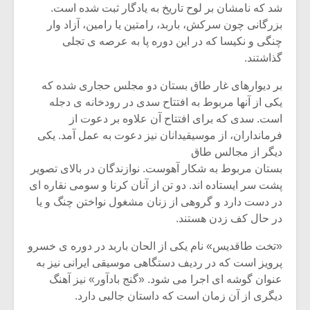
شیش و نیم»
موسیقی فی
شد که نامشان بر لوح تاریخ به یادگار ثبت شده است.
برگزار می 
بزرگانی چون سرکش، باربد، رامتین یا رامین، آزاد وار
چنگی و نکیسا که در این دوره پا به عرصه ی تجلی
اگر نمی توانی
سکانسی به 
مشهورترین باشی،
موسیقی فیلم 
گذاشتند.
بدنام ترین باش
بر دیوارهای غار طاق بستان دو مجلس حجاری شده که
یکی از آنها مربوط به افتتاح سدی در رودخانه ی دجله
است. سدی که برای افتتاح آن علاوه بر دعوت از
فرمانداران، از موسیقیدانان نیز دعوت به عمل آمد. یکی
دیگر از مجالس طاق
بستان مربوط به شکار آهوست. نوازندگان در بالای تصویر
پشت سر ایستاده اند. دو تن از آنان کرنا و سومی نقاره ای
در دست دارد و گروهی از زنان مشغول نواختن چنگ و یا
در حال کف زدن هستند.
«تخت طاقدیس» نام یکی از الحان باربد در دوره ی خسرو
پرویز است که در ردیف دستگاهی موسیقی ایرانی نیز به
عنوان گوشه ای اجرا می شود. «گنج بادآور» نیز آهنگ
دیگری از آن زمان است که داستان جالبی دارد.