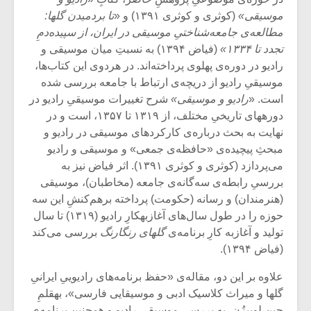
شیش و نیم»
موسیقی فی
موسیقی»
(کوثری و کوثری ۱۳۹۱) و «
تا بردمیدن گلها:
برگزار می 
مطالعه‌ی جامعه‌شناختیِ موسیقی در ایران، از سپیده‌دمِ
اگر نمی توانی
سکانسی به 
تجدد تا ۱۳۳۴»
(فیاض ۱۳۹۴) به نسبتِ میان موسیقی و
مشهورترین باشی،
موسیقی فیلم 
رادیو در دوره‌ی پهلوی پرداخته‌اند. در هردوی این کتاب‌ها،
بدنام ترین باش
موسیقیِ رادیو از دریچه‌ی ارتباط با جامعه بررسی شده
است. «
رادیو و موسیقی»
شرح تغییرات موسیقیِ رادیو در
دوره‏های تاریخیِ مختلف، از ۱۳۱۹ تا ۱۳۵۷، است و در
نهایت به بحث درباره‌ی کارکردهای موسیقی در رادیو و
مبحثِ پیچیده‌ی «حافظه‌ی جمعی» و موسیقی و رادیو
می‌پردازد (کوثری و کوثری ۱۳۹۱). اثر فیاض نیز به
بررسیِ رابطه‌ی سه‌گانه‌ی جامعه (مخاطبان)، موسیقی
(هنرمندان) و رسانه (حکومت) پرداخته برهم‌کنشِ این سه
حوزه را در طول سال‌های آغازبه‏کارِ رادیو (۱۳۱۹) تا سال
تولید و آغازبه ‏کارِ برنامه‌ی
گلهای رنگارنگ
بررسی می‌کند
(فیاض ۱۳۹۴).
علاوه بر این دو، مقاله‌‌ی «حفظ برنامه‌های رادیوییِ ایرانیِ
گلها و میراث کلاسیک ادبی و موسیقایی فارسی»، به‏قلمِ
جِین لوییزُن، به بررسیِ موسیقی رادیو و همچنین برنامه‌ی