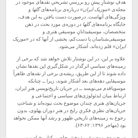
هدفِ نوشتارِ پیشِ ‌رو بررسیِ تشریحیِ نقدهای موجود در
مجله‌ی «
موزیک ایران»
درباره‌ی برنامه‌های
گلها
و
ویژگی‌های آنهاست. درصورت دست یافتن به این هدف‌،
جایگاه برنامه‌های
گلها
در دوره‌ی مورد بحث در ذهن
متخصصان، موسیقیدانانِ موسیقیِ هنری و
موسیقی‌شناسان یا دست‌کم، بخشی از آنها که در «
موزیک
ایران»
قلم زده‌اند، آشکار می‌شود.
علاوه بر این، در این نوشتار تلاش خواهد شد که برخی از
زمینه‌های سیاسیِ اثرگذار در شکل‌گیریِ این نقدها نشان
داده شوند تا از این طریق، ریشه‌ی برخی از نقدهای ظاهراً
موسیقاییِ دهه‌های بعد آشکار شوند، زیرا ــ چنانکه
موسوی‏اقدم می‌نویسد ــ در جریان تاریخ‌نویسیِ هنرِ ایران،
ارتباط میان ایدئولوژی‌های سیاسی و اجتماعی و
میکلوش روژا
موریس ژار
جریان‌های هنری چندان موضوع بحث نبوده‌اند و شناختِ
جریان‌های نظریِ فکریِ رایج در هنرِ دوران پهلوی، بدون
رجوع به زمینه‌های تاریخیِ ظهور و رشد آنها ممکن نخواهد
بود (مهاجر ۱۳۹۶: ۶۲-۶۳).
یادداشتی بر موسیقی
دوره آموزش
متن فیلم «متری
موسیقی بر
در حوزه‌ی موضوعیِ پژوهشِ حاضر، کتابِ «
رادیو و