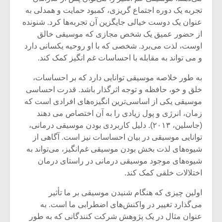
تجربه یک دوره اجتماع گریزی، کمبود حمایت و همدلی به
عنوان یک دوست خیالی جایگزین آن تجربه‌ها کرد. شنونده
از حضور عمیق یک شخص مجازی که موسیقی خالق
اوست، لذت می‌برد. شخصی که با او روحیه یکسانی دارد
و می تواند به مقابله با احساسات غم انگیز کمک کند.
به طور خلاصه موسیقی توانایی دارد که بر احساسات،
خلق و خو، حافظه و توجه اثرگذار باشد. قدرت احساسی
موسیقی یکی از اساسی‌ترین انگیزه‌های افرادی است که
زمان، انرژی و پول زیادی را به آن اختصاص می دهند
(جاسلین، ۲۰۱۳). دلیل کاربردی بودن موسیقی درمانی،
توانایی موسیقی در بیان احساسات نیز است. آگاهی از
شیوه‌های لذت بخش بودن موسیقی غم‌انگیز، می‌تواند به
میکلوش روژا
موریس ژار
شیوه‌های موجود موسیقی درمانی در راستای درمان
اختلالات خلقی کمک کند.
اولین چیزی که هنگام شنیدن موسیقی بر ما تأثیر
یادداشتی بر موسیقی
دوره آموزش
می‌گذارد تغییر در واکنش‌های اضطرابی ما است. به
متن فیلم «متری
موسیقی بر
عنوان مثال در یک پژوهش شرکت کنندگانی که به طور