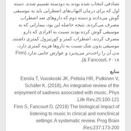
شیش و نیم»
موسیقی فی
تصادفی انتخاب شده بودند به دودسته تقسیم شدند. دسته
برگزار می 
اول که برای درمان التهاب‌های اضطرابی باید به موسیقی
گوش می‌دادند و دسته دوم که داروهای ضد اضطراب
اگر نمی توانی
سکانسی به 
مشهورترین باشی،
موسیقی فیلم 
مصرف می‌کردند. نتیجه حاصله این بود، بیمارانی که به
بدنام ترین باش
موسیقی گوش کرده بودند نسبت به افرادی که دارو
مصرف کردند، اضطراب کمتر و کورتیزول کمتری داشتند.
موسیقی بدون شک نسبت به داروها هزینه کمتری دارد،
بدن آن را راحت‌تر می‌پذیرد و عوارض جانبی ندارد (Finn
& Fancourt، ۲۰۱۸).
منابع
Eerola T, Vuoskoski JK, Peltola HR, Putkinen V,
Schäfer K. (2018), An integrative review of the
enjoyment of sadness associated with music. Phys
Life Rev.25:100-121.
Finn S, Fancourt D. (2018) The biological impact of
listening to music in clinical and nonclinical
settings: A systematic review. Prog Brain
Res;237:173-200.