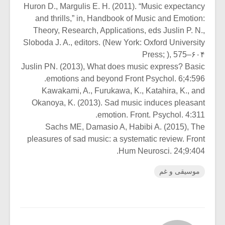
Huron D., Margulis E. H. (2011). “Music expectancy
and thrills,” in, Handbook of Music and Emotion:
Theory, Research, Applications, eds Juslin P. N.,
Sloboda J. A., editors. (New York: Oxford University
Press; ), 575–۶۰۴
Juslin PN. (2013), What does music express? Basic
emotions and beyond Front Psychol. 6;4:596.
Kawakami, A., Furukawa, K., Katahira, K., and
Okanoya, K. (2013). Sad music induces pleasant
emotion. Front. Psychol. 4:311.
Sachs ME, Damasio A, Habibi A. (2015), The
pleasures of sad music: a systematic review. Front
Hum Neurosci. 24;9:404.
موسیقی و غم