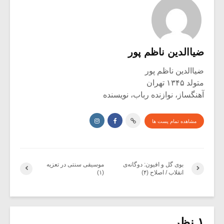
ضیاالدین ناظم پور
ضیاالدین ناظم پور
متولد ۱۳۴۵ تهران
آهنگساز، نوازنده رباب، نویسنده
مشاهده تمام پست ها
بوی گل و افیون: دوگانه‌ی
موسیقی سنتی در تعزیه
انقلاب / اصلاح (۴)
(۱)
۱ نظر