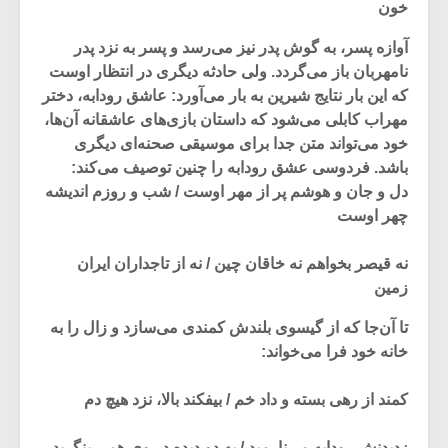
خون
آوازه پسر، به گوش پدر نیز می‌رسد و پسر به نزد پدر
نامهربان باز می‌گردد. ولی حادثه دیگری در انتظار اوست
که این بار نتایج شیرین به بار می‌آورد: عاشق رودابه، دختر
مهراب کابلی می‌شود که داستان بازی‌های عاشقانه آن‌ها،
خود می‌تواند متن جدا برای موسیقی صحنه‌ای دیگری
باشد. فردوسی عشق رودابه را چنین توصیف می‌کند:
دل و جان و هوشم پر از مهر اوست / شب و روزم اندیشه
چهر اوست
نه قیصر بخواهم نه خاقان چین / نه از تاجداران ایران
زمین
تا آن‌جا که از گیسوی بلندش کمندی می‌سازد و زال را به
خانه خود فرا می‌خواند:
کمند از رهی بسته و داد خم / بیفکند بالا، نزد هیچ دم
زدیدنش رودابه می‌نارمید / به دو دیده در وی همی بنگرید