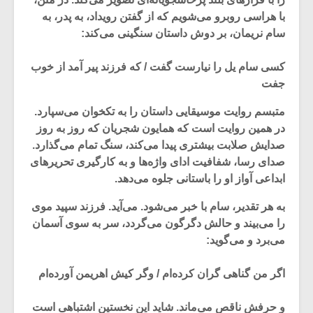
با هراسی روبرو می‌شویم که از گفتن رویداد، به پدر، به
سام نریمان، بر دوش داستان سنگینی می‌کند:
کسی سام یل را نیارست گفت / که فرزند پیر آمد از خوب
جفت
متبسم روایت موسیقایی داستان را به تکخوان می‌سپارد.
در همین روایت است که همایون شجریان که روز به روز
صدایش صلابت بیشتری پیدا می‌کند، سنگ تمام می‌گذارد.
صدای رسا، شفافیت ادای واژه‌ها و به کارگیری تحریر‌های
ابداعی آواز او را باستانی جلوه می‌دهد.
به هر تقدیر، سام با خبر می‌شود. می‌آید. فرزند سپید موی
میکلوش روژا
موریس ژار
را می‌بیند و حالش دگرگون می‌گردد، سر به سوی آسمان
می‌برد و می‌گوید:
اگر من گناهی گران کرده‌ام / وگر کیش اهریمن آورده‌ام
یادداشتی بر موسیقی
دوره آموزش
متن فیلم «متری
موسیقی بر
و حرفش ناقص می‌ماند. شاید این نخستین اشتباهی است