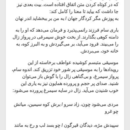
شیش و نیم»
موسیقی فی
که در کوتاه کردن متن اتفاق افتاده است. بیت بعدی نیز
برگزار می 
جا داشت که بیاید تا معنا را کامل کند:
اگر نمی توانی
سکانسی به 
به پوزش مگر کردگار جهان / به من بر ببخشاید اندر نهان
مشهورترین باشی،
موسیقی فیلم 
بدنام ترین باش
باری سام فرزند رانمی‌پذیرد و فرمان می‌دهد که او را به
دامنه کوهی بگذارند. از بخت خوش سیمرغی در پرواز زال
را می‌بیند. فرود می‌آید، بر می‌گیردش و به البرز کوه، به
خانه خود، می‌بردش.
موسیقی متبسم کوشیده عواطف برخاسته از این
رویداد‌ها را به موسیقی پر شور خود تزریق کند. اندوه سام،
پرواز سیمرغ، و بی‌گناهی زال را با گوش باز می‌توان
شنید. صدای پر حجم و پرورده همایون نیز به یاری این
خوب شنیدن می‌آید. زال در سایه سیمرغ پرورده می‌شود:
مردی می‌شود چون، زاد سرو / برش کوه سیمین، میانش
چو غرو
سپیدش مژه، دیدگان قیرگون / چو بسد لب و رخ به مانند