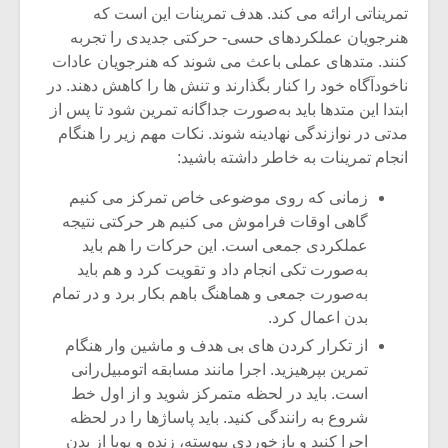
تمریناتی ارائه می ­کند. هدف تمرینات این است که
هنرجویان عملکردهای حسی- حرکتی جدیدی را تجربه
کنند. متدهای عملی باعث می­ شوند که هنرجویان عادات
ناخودآگاه خود را کنار بگذارند و تنش ­ها را کاهش دهند. در
ابتدا این متدها باید به‌صورت جداگانه تمرین شود تا پس از
مدتی در نوازندگی نهادینه شوند. نکات مهم زیر را هنگام
انجام تمرینات به خاطر داشته باشید:
زمانی که روی موضوعی خاص تمرکز می­ کنیم
گاهی اوقات فراموش می­ کنیم هر حرکتی نتیجه
عملکردی جمعی است. این حرکات را هم باید
به‌صورت تکی انجام داد و تقویت کرد و هم باید
به‌صورت جمعی و هماهنگ باهم بکار برد و در تمام
میکلوش روژا
موریس ژار
بدن اعمال کرد.
از تکرار کردن­ های بی­ هدف و ماشین­ وار هنگام
تمرین بپرهیزید. اجرا مانند مسابقه اتومبیل‌رانی
است. باید در لحظه متمرکز شوید و از اول خط
یادداشتی بر موسیقی
دوره آموزش
شروع به رانندگی کنید. باید پاساژها را در لحظه
متن فیلم «متری
موسیقی بر
اجرا کنید و بازخوردی پیوسته، زنده و پویا از بدن