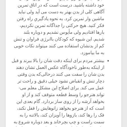
شیش و نیم»
موسیقی فی
خود داشته باشید. درست است که در اتاق تمرین
برگزار می 
آگاهی کلی از بدن بهتر به دست می­ آید ولی نباید
اگر نمی توانی
سکانسی به 
ماشین­ وار تمرین کرد. به نحوه یادگیریِ راه رفتن
مشهورترین باشی،
موسیقی فیلم 
فکر کنید. هیچ حرکتی را جداگانه تمرین نکردیم،
بدنام ترین باش
بارها افتادیم ولی مأیوس نشدیم و دوباره بلند
شدیم. این شیوه که کودکان باانرژی فراوان و تنش
کم از بدنشان استفاده می­ کنند می­تواند نکات خوبی
به ما بیاموزد.
بیشتر مردم برای اینکه دقت شان را بالا ببرند و قبل
از اینکه به‌طور ناخودآگاه عکس­ العمل نشان دهند
بدن شان را سفت می­ کنند درحالی‌که بدن وقتی
دچار تنش و انقباض نشود خیلی دقیق و راحت­ تر
عمل می­ کند. برای اصلاح این مشکل معلم می­
تواند هنرجو را وسط قطعه متوقف کند و از او
بخواهد آرشه را از روی ساز بردارد. گام بعدی این
است که از هنرجو بخواهد زانوهایش را قفل نکند،
فک را رها کند، بازوها را آویزان کند، بالاتنه را به
سمت راست و چپ بچرخاند و بعد دوباره شروع به