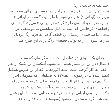
چند نکته‌ی جالب دارد؛
ید بتوان آن را با فرم مرسوم اجرا در موسیقی ایرانی مقایسه
کرد یعنی با یک قطعه‌ی شبیه پیش‌درآمد (ایرانی ۱) آغاز می‌شود، با طرح یک گوشه در ایرانی ۲
ادامه پیدا می‌کند، ضربی یا شبه چهارمضراب و ادامه‌ی طرح گوشه در ایرانی ۳ می‌آید، گوشه‌ای
د در ایرانی ۴ و سپس قطعه‌ی فرجامین که البته به دلیل شباهتش به موسیقی عزا
نست، اما ساختمان ریتمیک این قطعه گاهی به فرم رنگ نزدیک
ماز می‌شود آن را به نوعی قطعه‌ی رنگ برای این طرح کلی
. اجرای یک ملودی در فواصل مختلف به گونه‌ای که نسبت
نتقال) در این اثر بسیار شنیده می‌شود. آهنگساز این تکنیک را هم
افقی به کار گرفته است. شبه آکورد‌هایی که از این طریق تشکیل
می‌شوند حداکثر از ۳ یا ۴ صدا تشکیل شده‌اند (در نمونه‌ی الف-۱۲ به صداهایی که همزمان اجرا
گردی در این اثر با آتونالیته در مفهوم اصلی‌اش تفاوت دارد اما
مان را نمی‌توان ‌از آن دست دانست بلکه بیشتر در خدمت
معرفی این ایده‌‌ی آهنگساز است که «موسیقی ایرانی در ذات خود چند صدایی است»۶، این عمل
 شبه گوشه محقق می‌شود (نمونه‌های الف-۱۲ و ب-۱۲).