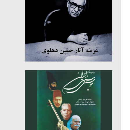
میکلوش روژا
موریس ژار