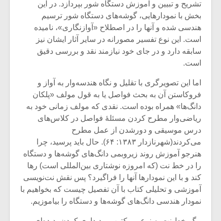
تشریح و تبیین و آموزش دستگاه شور بپردازد. در این
بخش با نمودارهایی، گوشه‌های دستگاه شور ترسیم
هندسی شده و آنها را در اصطلاح «آوازنگاری»، نامیده
است. این نوع تفسیر مصورانه در سایر آثار ایشان نیز
سابقه دارد و در جای خود نیازمند نقد و بررسی دقیق
است.
اما این تصویرگری با تقلیل و نگاه هندسه‌وار به آواز و
فروکاستن آن به بحث فواصل یا به قول مولف «پلکان
دانگ‌ها» همراه بوده است. نقدی که مولف زمانی خود به
ریاضی‌وار مطرح کردن مسئلۀ فواصل در کلاس‌های
درس موسیقی و دورشدن از عمل مطرح
می‌کردند(شهرنازدار ۱۳۸۳: ۶۴). حال باید پرسید، چرا
میکلوش روژا
موریس ژار
هنرجو آموزش روند زیروبمی دانگ‌های گوشه‌ها و دستگاه
را در خط نت (که امروزه نوشتاری بین‌المللی است) رها
کند و با این نمودارها آنها را فراگیرد؟ پس نقش نت‌نویسی
آموزشی و تحلیلی کتاب با آن تفصیل چیست که بخواهیم با
نمودار هندسی دانگ‌های گوشه‌ها و دستگاه را بیاموزیم.
یادداشتی بر موسیقی
دوره آموزش
متن فیلم «متری
موسیقی بر
مگر خط نت به نوعی مکتوب و دیداری کردن پدیده‌ای