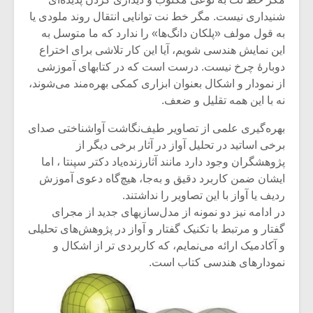
شیش و نیم»
موسیقی فی
برگزار می 
شنیداری نیست. مگر خط نت توانایی انتقال روند ملودی یا
به قول مولف «پلکان دانگ‌ها» را ندارد که ما متوسل به
اگر نمی توانی
سکانسی به 
این نمایش هندسی شویم، آیا این کار تلاشی برای اختراع
مشهورترین باشی،
موسیقی فیلم 
دوبارۀ چرخ نیست. درست است که در کتابهای آموزشی
بدنام ترین باش
از نمودار و اشکال بعنوان ابزاری کمکی بهره‌مند می‌شوند،
نه با این همه تقلیل و ضعف.
بهره‌گیری علمی از تصاویر طیف‌نگاشت‌ آواشناختی صدای
برخی اساتید در تحلیل آواز در آثار برخی دیگر از
پژوهشگران وجود دارد مانند آثارزنده‌یاد دکتر سپنتا ، اما
ایشان ضمن کاربرد دقیق و به‌جا، هیچ‌گاه دعوی آموزش
ردیف یا آواز با این تصاویر را نداشتند.
در ادامه نیز دو نمونه از مدل‌سازیهای جدید از مجرای
گفتار و مرتبط با تکنیک گفتار و آواز در پژوهش‌های تحلیلی
و آکادمیک ارائه می‌نمایم، که کاربردی تر از اشکال و
نمودارهای هندسی کتاب است.