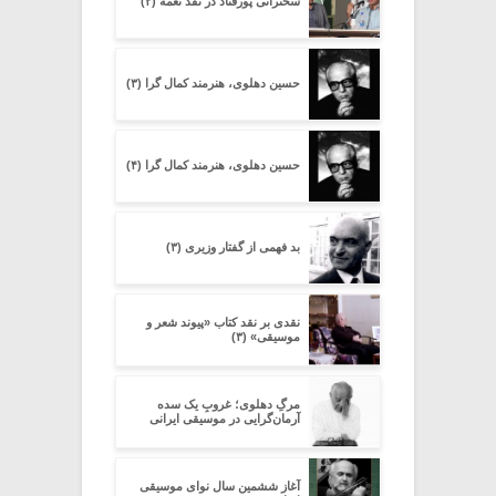
سخنرانی پورقناد در نقد نغمه (۲)
حسین دهلوی، هنرمند کمال گرا (۳)
حسین دهلوی، هنرمند کمال گرا (۴)
بد فهمی از گفتار وزیری (۳)
نقدی بر نقد کتاب «پیوند شعر و
موسیقی» (۳)
مرگِ دهلوی؛ غروبِ یک سده
آرمان‌گرایی در موسیقی ایرانی
آغاز ششمین سال نوای موسیقی