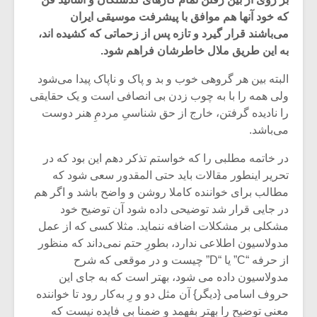
که خود آنها هم موافق با پیشرفت موسیقی ایران
می‌باشند قرار گیرد و تازه پس از زحماتی که کشیده اند،
به این طریق ملال خاطرشان فراهم شود.
البته بین هر گروهی خوب و بد و پاک و ناپاک پیدا می‌شود
ولی همه را با به چوب زدن بی انصافی است و یک حقایقی
را نادیده گرفتن، خارج از حق شناسیِ مردمِ هنر دوست
می‌باشد.
در خاتمه مطلبی را که خواستم تذکر دهم این بود که در
تحریر اینطور مقالات باید حتی المقدور سعی شود که
مطالب برای خواننده کاملا روشن و واضح باشد و اگر هم
در جایی قرار شد توضیحی داده شود آن توضیح خود
میکلوش روژا
موریس ژار
مشکلی بر مشکلات اضافه ننماید. مثلا کسی که از عمل
مدولاسیون اطلاعی ندارد، بطورِ حتم نمی‌داند که منظور
از حرفه “C” یا “D” چیست و در موقعی که شرح
مدولاسیون داده می شود، بهتر است که به جای این
یادداشتی بر موسیقی
دوره آموزش
حروف اسامی {دیگر} آن مثل دو و رِ به‌کار رود تا خواننده
متن فیلم «متری
موسیقی بر
معنی توضیح را بهتر بفهمد و ضمنا بی فایده نیست که