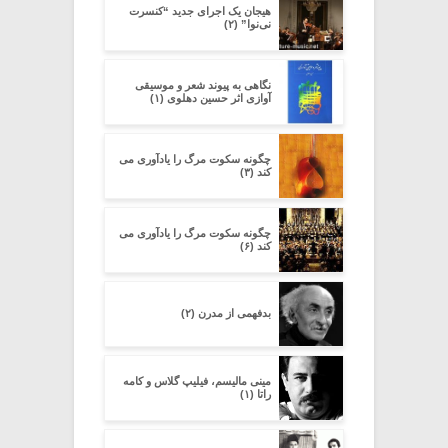
هیجان یک اجرای جدید “کنسرت
نی‌نوا” (۲)
نگاهی به پیوند شعر و موسیقی
آوازی اثر حسین دهلوی (۱)
چگونه سکوت مرگ را یادآوری می
کند (۳)
چگونه سکوت مرگ را یادآوری می
کند (۶)
بدفهمى از مدرن (۲)
مینی مالیسم، فیلیپ گلاس و کامه
راتا (۱)