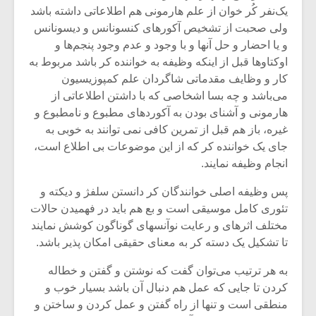
شیش و نیم»
موسیقی فی
یک‌نفر کُر خوان از علم هارمونی هم اطلاعاتی داشته باشد
برگزار می 
ولی صحبت از تشخیص آکورهای کنسونانس و دیسونانس
اگر نمی توانی
سکانسی به 
و یا احضار و حل آنها و با وجود و عدم وجود پنجم‌ها و
مشهورترین باشی،
موسیقی فیلم 
اوکتاوها قبل از اینکه وظیفه به خواننده کر باشد مربوط به
بدنام ترین باش
کار و وظایف مقدماتی شاگردان علم کمپوزیسیون
می‌باشد و چه بسا اشخاصی که با داشتن اطلاعاتی از
هارمونی و آشنای بودن به آکوردهای مطبوع و نامطبوع و
غیره، باز هم قبل از تمرین کافی نمی توانند به خوبی به
جای یک خواننده کر که از این موضوعات بی اطلاع است،
انجام وظیفه نمایند.
پس وظیفه اصلی خوانندگان کر دانستن سلفژ و دیکته و
تئوری کامل موسیقی است و بع هم باید در فهمیدن حالات
مختلف اثرهای و رعایت نوآنسهای گوناگون کوشش نمایند
تا تشکیل یک دسته کر به معنای حقیقی امکان پذیر باشد.
به هر ترتیب می‌توان گفت که نوشتن و گفتن و خطاله
کردن تا جایی که عمل هم دنبال آن باشد بسیار خوب و
منطقی است و تنها از راه گفتن و عمل کردن و ساختن و