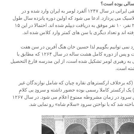
 سالی بوده است؟
مطابق تاریخ در هم ریخته موسیقی ایرانی در سال ۱۲۴۷ آلفرد لومر به ایران وارد شده و در
اسیک می پردازد. ادعا می شود که اولین دوره پانزده سال طول
کشیده است و در این دوره از ۲۵ نفر، ۱۰ نفر موفق به دریافت دیپلم شده اند. احتمالا در این ۱۵
ته اند و تعداد دیگری با سن های کمتر وارد کلاس شده اند.
نمی توانیم بگوییم لذا حسین خان هنگ آفرین در سن هفت
سالگی وارد دارالفنون شده است و پس از دوره کامل هشت ساله در سال ۱۲۶۴ که مطابق با
به رهبری لومر تشکیل شده است، از این مدرسه فارغ التحصیل
شته است.
ه برخلاف ارکسترهای نقاره چیان که شامل نوازندگان غیر
 یک ارکستر کاملا رسمی بوده حضور داشته و سرودِ بی کلامِ
«سلام شاه» را نواخته است. این سرود در زمان مشروطه ممنوع اعلام می شود. در سال ۱۲۶۷
خته شد که با نواختن سرود «سلام شاه» رو نمایی شد.