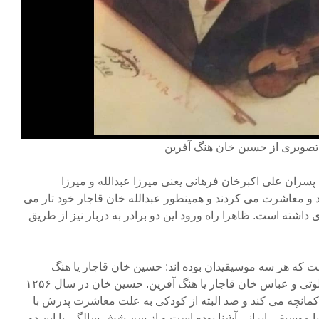
تصویری از حسین خان هنگ آفرین
پسران علی اکبرخان فرهانی یعنی میرزا عبدالله و میرزا
 و معاشرت می کردند و همینطور عبدالله خان قاجار خود تار می
 داشته است. ظاهرا راه ورود این دو برادر به دربار نیز از طریق
ت که هر سه موسیقیدان بوده اند: حسین خان قاجار یا هنگ
آفرین، اکبر خان قاجار یا اکبر فلوتی و عباس خان قاجار یا هنگ آفرین. حسین خان در سال ۱۲۵۶
 کمانچه می کند و صد البته از کودکی به علت معاشرت پدرش با
با موسیقی ایرانی آشنا بوده است و از سن شش سالگی با این دو