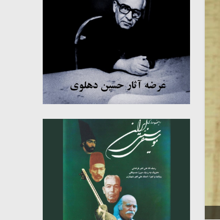
میکلوش روژا
موریس ژار