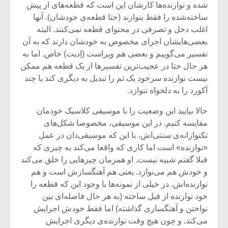
شده و نوازنده‌ها کارشان این است که قطعه‌های از پیش
ساخته‌شده را فقط بنوازند (حتا قطعه‌ی خودشان). آنها
اغلب دخل و تصرفی در محتوای قطعه نمی‌کنند. البته
بعضی‌هایشان اجرای مخصوص به خودشان دارند که به آن
تفسیر می‌گوییم و بعضی هم ویراست (اِدیت) خاص. اما به
هر حال حتا در عجیب‌ترین تفسیرها از یک قطعه هم ممکن
نیست نوازنده سرخود یک تم را تبدیل به دیگری کند یا چند
آکورد را به دلخواه ننوازد.
حالا بیایید این وضعیت را با موسیقی کلاسیک خودمان
مقایسه کنیم. در این موسیقی، مخصوصا شکل‌های
تکنوازانه‌ی سنتی‌اش، با این که موسیقی‌دان در عمل
«نوازنده» است اما کاری که واقعا می‌کند به چیزی که
میکلوش روژا
موریس ژار
قبلا گفتم شبیه نیست. او همزمان چیزهایی را خلق می‌کند
و خودش هم می‌نوازد. یعنی هم آهنگسازش است و هم
نوازنده‌اش. در خیلی از نمونه‌ها با وجود این که قطعه را
خود نوازنده از قبل ساخته (به هر حال فاصله‌ای بین
نواختن و آهنگسازی گذاشته) اما فقط خودش اجرایش
یادداشتی بر موسیقی
دوره آموزش
متن فیلم «متری
موسیقی بر
می‌کند. و چون هیچ وقت نوازنده‌ی دیگری اجرایش