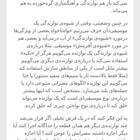
شیش و نیم»
موسیقی فی
نمی‌کند باز هم نوازندگی و آهنگسازی گره‌خورده به هم
برگزار می 
می‌ماند.
اگر نمی توانی
سکانسی به 
در چنین وضعیتی، وقتی از شیوه‌ی نوازندگی یک
مشهورترین باشی،
موسیقی فیلم 
موسیقی‌دان حرف می‌زنیم خواه‌ناخواه بعضی از ویژگی‌ها
بدنام ترین باش
درمورد «شیوه‌ی نوازندگی» از آب درمی‌آید و بعضی هم
در مورد «شیوه‌ی آفرینش» موسیقی. مثلا درباره‌ی
شیوه‌ی نوازندگی یک نوازنده می‌گوییم هرگز از «تکیه»
استفاده نمی‌کند یا درباره‌ی نوازنده‌ی دیگری می‌گوییم
بیشتر مایل است از یکی از مناطق سازش استفاده کند
(مثلا فقط بالادسته تار یا سیم‌های سفید سنتور) یا حتا
می‌گوییم این نوازنده الگوهای مضرابی متنوعی دارد یا
جمله‌های بلند می‌سازد. مشخص است که اینها بیشتر
درباره‌ی نوع موسیقی‌ای است که یک نوازنده می‌تواند
خلق کند تا درباره‌ی نوع نواختن چیزی که خلق کرده.
به این فکر کنید که در یک فرض تخیلی اگر قرار می‌شد
چند نوازنده‌ی دیگر هم همان قطعه را جداگانه اجرا کنند آیا
دیگر اجازه داشتند مضرابش را عوض کنند؟ آیا اجازه