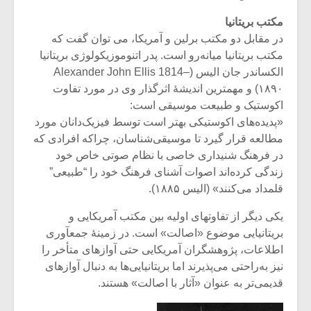
مکتب بریتانیا
در مقابل دو مکتب برلین و آمریکا، می توان گفت که
مکتب بریتانیا میانه‌رو است. پدر اتنوموزیکولوژی بریتانیا
الکساندر جان الیس (Alexander John Ellis 1814–
۱۸۹۰) و مهمترین اندیشۀ اثرگذار وی در مورد تفاوت
اکوستیک و طبیعت موسیقی است:
«پدیده‌های اکوستیکی بهتر است توسط فیزیک‌دانان مورد
مطالعه قرار گیرد تا موسیقی‌شناسان، چراکه افرادی که
در فرهنگ شنیداری خاصی با نظام صوتی خاص خود
زندگی کرده‌اند اصوات آشنای فرهنگ خود را “طبیعی”
قلمداد می‌کنند» (الیس ۱۸۸۵).
یکی دیگر از تفاوتهای اولیه بین مکتب آمریکایی و
بریتانیایی موضوع «اصالت» است. در زمینۀ جمعآوری
اطلاعات، پژوهشگران آمریکایی حتی آوازهای متأخر را
نیز به‌راحتی می‌پذیرند اما بریتانیایی‌ها به دنبال آوازهای
قدیمی‌تر به عنوان «آثار با اصالت» هستند.