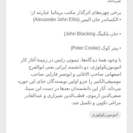
می‌داند.
برخی چهره‌های اثرگذار مکتب بریتانیا عبارتند از:
• الکساندر جان الیس (Alexander John Ellis)
• جان بلکینگ John Blacking)
• پیتر کوک (Peter Cooke)
با وجود همۀ دیدگاه‌ها، تیموتی رایس در زمینۀ آغاز کار
اتنوموزیکولوژی، دو دانشمند ایرانی یعنی ابوالفرج
اصفهانی صاحبِ الاغانی و ابونصر فارابی صاحب
موسیقی‌الکبیر را جزو اولین نویسندگان جدّی این حوزه
می‌داند. آثار این دانشمندان بعدها در دست ابن سینا،
صفی‌الدین ارموی، قطب‌الدین شیرازی و عبدالقادر
مراغی تکوین و تکمیل شد.
اتنوموزیکولوژی