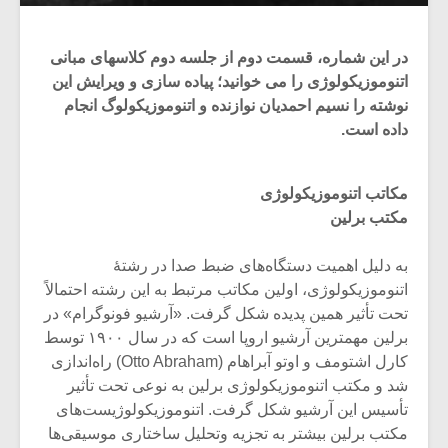
در این شماره، قسمت دوم از جلسه دوم کلاسهای مبانی
اتنوموزیکولوژی را می خوانید؛ پیاده سازی و ویرایش این
نوشته را نسیم احمدیان نوازنده و اتنوموزیکولوگ انجام
داده است.
مکاتب اتنوموزیکولوژی
مکتب برلین
به دلیل اهمیت دستگاه‌های ضبط صدا در رشتۀ
اتنوموزیکولوژی، اولین مکاتب مرتبط به این رشته احتمالاً
میکلوش روژا
موریس ژار
تحت تأثیر همین پدیده شکل گرفت. «آرشیو فونوگرام» در
برلین مهمترین آرشیو اروپا است که در سال ۱۹۰۰ توسط
کارل اشتومف و اوتو آبراهام (Otto Abraham) راه‌اندازی
شد و مکتب اتنوموزیکولوژی برلین به نوعی تحت تأثیر
تأسیس این آرشیو شکل گرفت. اتنوموزیکولوژیست‌های
یادداشتی بر موسیقی
دوره آموزش
متن فیلم «متری
موسیقی بر
مکتب برلین بیشتر به تجزیه وتحلیل ساختاری موسیقی‌ها