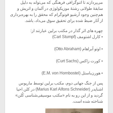
شیش و نیم»
موسیقی فی
می‌پردازند تا اتنوگرافی فرهنگی که می‌تواند به دلیل
برگزار می 
سابقۀ طولانی رشتۀ موزیکولوژی در آلمان و اتریش و
هم‌چنین وجود آرشیو فونوگرام که محقق را به بهره‌برداری
اگر نمی توانی
سکانسی به 
از آثار ضبط شده برای تحقیق سوق می‌داد، باشد.
مشهورترین باشی،
موسیقی فیلم 
بدنام ترین باش
چهره های اثر گذار در مکتب برلین عبارتند از:
• کارل اشتومف (Carl Stumpf)
• اوتو آبراهام (Otto Abraham)
• کورت زاکس (Curt Sachs)
• هورن‌باستل (E.M. von Hornbostel)
پس از جنگ جهانی دوم، مکتب برلین توسط ماریوس
اشنایدر (Marius Karl Alfons Schneider) در کلن احیا
گردید و از این رو به نام «مکتب موسیقی‌شناسی کُلن»
شناخته شده است.