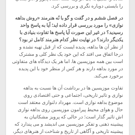
را بایستی دوباره نگری و بررسی کرد.
در فصل ششم و در گفت و گو با نُه هنرمند «روش بداهه
نوازی» را مورد بررسی قرار داده اید؛ آیا به پاسخ واحد
رسیدید؟ در غیر این صورت آیا پاسخ ها تفاوت بنیادی با
یکدیگر دارند؟ در نهایت نظر کدام هنرمند کامل تر بود؟
از نظر آن ها بداهه، پدیده ایست که از قبل تهیه نشده و
درجا اتفاق می افتد که این خود یک ‌نظر کلی و مشترک
است بین همه موزیسین ها. اما هر یک دیدگاه های متفاوتی
در مورد بداهه دارند و هر کس از منظر خود با این پدیده
برخورد می‌کند.
تفاوت موزیسین ها در برداشت آن ها نسبت به بداهه
میکلوش روژا
موریس ژار
نوازی و تاثیر تاریخی، اجتماعی و حتی اقتصادی روی
موضوع بداهه نوازی است. مهرداد دلنوازی معتقد است
حال و هوای محیط پیرامون موزیسین روی بداهه نوازی
اش تاثیر گذار است؛ در حالی که پرویز مشکاتیان به
یادداشتی بر موسیقی
دوره آموزش
پیشینه ذهنی و تفکر موزیسین می اندیشد و می پندارد که
متن فیلم «متری
موسیقی بر
پیشینه تاریخی و آگاهی از تاریخ و شناخت از هنرهای دیگر،