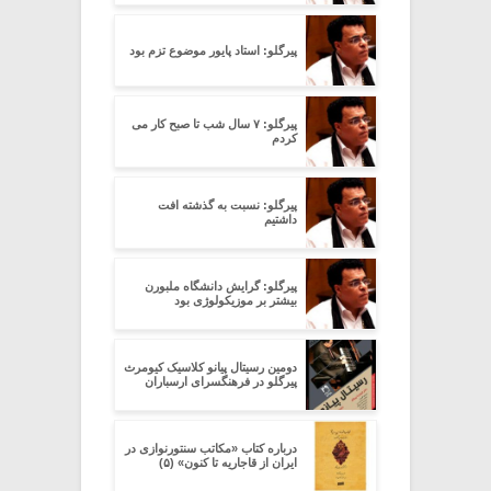
پیرگلو: استاد پایور موضوع تزم بود
پیرگلو: ۷ سال شب تا صبح کار می
کردم
پیرگلو: نسبت به گذشته افت
داشتیم
پیرگلو: گرایش دانشگاه ملبورن
بیشتر بر موزیکولوژی بود
دومین رسیتال پیانو کلاسیک کیومرث
پیرگلو در فرهنگسرای ارسباران
درباره کتاب «مکاتب سنتورنوازی در
ایران از قاجاریه تا کنون» (۵)