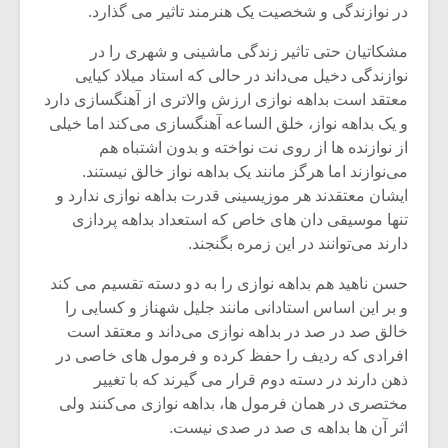
شیش و نیم»
موسیقی فی
در نوازندگی و شخصیت یک هنرمند تاثیر می گذارد.
برگزار می 
مشکاتیان حتی تاثیر زندگی ماشینی و شهری را در
اگر نمی توانی
سکانسی به 
نوازندگی دخیل می‌داند در حالی که استاد میلاد کیایی
مشهورترین باشی،
موسیقی فیلم 
معتقد است بداهه نوازی ارزش والاتری از آهنگسازی دارد
بدنام ترین باش
و یک بداهه نواز، خلق الساعه آهنگسازی می‌کند اما خیلی
از نوازنده ها از روی نت نواخته و بدون اشتباه هم
می‌نوازند اما هرگز مانند یک بداهه نواز خالق نیستند.
ایشان معتقدند هر موزیسینی قدرت بداهه نوازی ندارد و
تنها موسیقی دان های خاص که استعداد بداهه پردازی
دارند می‌توانند در این زمره بگنجند.
حسن ناهید هم بداهه نوازی را به دو دسته تقسیم می کند
و بر این اساس استادانی مانند جلیل شهناز و کسایی را
خالق صد در صد در بداهه نوازی می‌داند و معتقد است
افرادی که ردیف را حفظ کرده و فرمول های خاصی در
ذهن دارند در دسته دوم قرار می گیرند که با تغییر
مختصری در همان فرمول ها، بداهه نوازی می‌کنند ولی
اثر آن ها بداهه ی صد در صدی نیست.