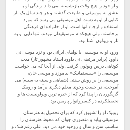
شیش و نیم»
موسیقی فی
و او خود را هیچ وقت بازنشسته نمی داند. زندگی او با
برگزار می 
عشق به موسیقی و طبیعت گذشته و هر چند سال یک بار
اگر نمی توانی
سکانسی به 
کتابی از او به دست اهل موسیقی می رسد که مورد
مشهورترین باشی،
موسیقی فیلم 
استفاده و ارجاع آنها است. او از خانواده ای فرهنگی
بدنام ترین باش
برخاسته، ولی هیچکدام موسیقیدان نبودند، تنها دایی او به
تار و ویولون آشنا بود.
ورود او به موسیقی با نواهای ایرانی بود و نزد موسی نی
داوود (برادر مرتضی نی داوود استاد مشهور تار) مدت
کوتاهی درس ویولون گرفت. ولی از آنجا که می خواست
موسیقی را «سیستماتیک» بیاموزد و موسی خان،
موسیقی را بر روش سنتی (شفاهی و سینه به سینه) می
آموخت، در جست وجوی معلم دیگری برآمد و روبیک
گریگوریان را پیدا کرد که از خبره ترین ویولونیست ها و
تحصیلکرده در کنسرواتوار پاریس بود.
روبیک او را تشویق کرد که برای تحصیل به هنرستان
موسیقی بیاید و منصوری جوان که محیط هنرستان را
مناسب سن و سال و روحیه خود می دید، علی رغم شک و