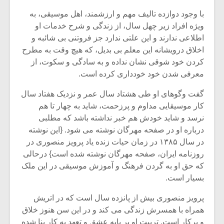
با وجود دوازده تالیف مهم و ارزشمند، اهل موسیقی، به
ویژه افراد زیر چهل سال، از زندگی و شرح خدمات او
اطلاعی ندارند و این علتی ندارد جز فروتنی بی شائبه و
اخلاق درویشانه این معلم بی بدیل، که هیچ وقت به مطرح
کردن خود شوقی نشان نداده و به سادگی و سکوت، از
معرفی شدن خود خودداری کرده است.
گفت وگوهای او طی هشتاد سال عمر و نزدیک هفتاد سال
کار موسیقایی مداوم و پرزحمت، شاید به چهار تا هم
نرسد و شاید خودش هم خبر نداشته باشد که مطلبی
درباره او در صفحه مهرگان نوشته می شود. {این نوشته
در سال ۱۳۸۵ در زمان حیات زنده یاد پرویز منصوری در
روزنامه ایران، صفحه مهرگان نوشته شده است} درحالی
میکلوش روژا
موریس ژار
که حق او به گردن فرهنگ و آموزش موسیقی در این ملک
بسیار است.
پرویز منصوری بیش از پانزده سال است که در اتریش
یادداشتی بر موسیقی
دوره آموزش
همراه با همسرش زندگی می کند و در این سن هنوز خلاق
متن فیلم «متری
موسیقی بر
و پرکار است. تربیت او بر پایه عشق و تعهد به کار بنا شده