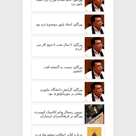
پایور برد
پیرگلو: استاد پایور موضوع تزم بود
پیرگلو: ۷ سال شب تا صبح کار می
کردم
پیرگلو: نسبت به گذشته افت
داشتیم
پیرگلو: گرایش دانشگاه ملبورن
بیشتر بر موزیکولوژی بود
دومین رسیتال پیانو کلاسیک کیومرث
پیرگلو در فرهنگسرای ارسباران
درباره کتاب «مکاتب سنتورنوازی در