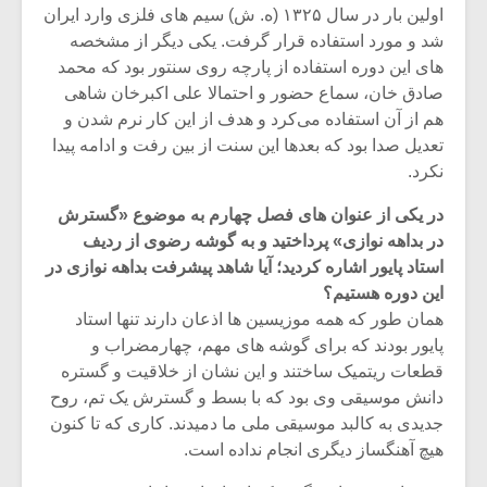
شیش و نیم»
موسیقی فی
اولین بار در سال ۱۳۲۵ (ه. ش) سیم های فلزی وارد ایران
برگزار می 
شد و مورد استفاده قرار گرفت. یکی دیگر از مشخصه
های این دوره استفاده از پارچه روی سنتور بود که محمد
اگر نمی توانی
سکانسی به 
مشهورترین باشی،
موسیقی فیلم 
صادق خان، سماع حضور و احتمالا علی اکبرخان شاهی
بدنام ترین باش
هم از آن استفاده می‌کرد و هدف از این کار نرم شدن و
تعدیل صدا بود که بعدها این سنت از بین رفت و ادامه پیدا
نکرد.
در یکی از عنوان های فصل چهارم به موضوع «گسترش
در بداهه نوازی» پرداختید و به گوشه رضوی از ردیف
استاد پایور اشاره کردید؛ آیا شاهد پیشرفت بداهه نوازی در
این دوره هستیم؟
همان طور که همه موزیسین ها اذعان دارند تنها استاد
پایور بودند که برای گوشه های مهم، چهارمضراب و
قطعات ریتمیک ساختند و این نشان از خلاقیت و گستره
دانش موسیقی وی بود که با بسط و گسترش یک تم، روح
جدیدی به کالبد موسیقی ملی ما دمیدند. کاری که تا کنون
هیچ آهنگساز دیگری انجام نداده است.