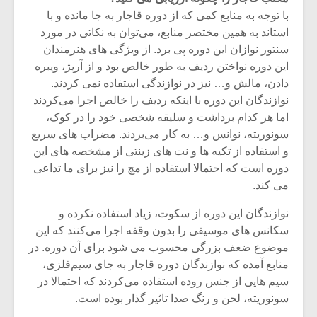
با توجه به منابع کمی که از دوره قاجار به جا مانده و با
استاند به همین مختصر منابع، می‌توان به نکاتی در مورد
سنتور نوازان این دوره پی برد. از ویژگی های هنرمندان
این دوره نواختن ردیف به طور خالص بود و از آرپژ، ویبره
دادن، مالش و… نیز در نوازندگی استفاده نمی کردند.
نوازندگان این دوره با اینکه ردیف را خالص اجرا می‌کردند
اما هر کدام برداشت و سلیقه شخصی خود را در کوک،
سونوریته، نوانس و… به کار می‌بردند. مضراب های سریع
و استفاده از تکیه ها و نت های زینتی از مشخصه های این
دوره است که احتمالا استفاده از مچ را نیز برای ما تداعی
می کند.
نوازندگان این دوره از سکوت، زیاد استفاده نکرده و
میکلوش روژا
موریس ژار
سکانس های موسیقی را بدون وقفه اجرا می‌کنند که این
موضوع ضعف بزرگی محسوب می شود برای آن دوره. در
منابع آمده که نوازندگان دوره قاجار به جای سیم‌فلزی،
سیم هایی از جنس روده استفاده ‌می‌کردند که احتمالا در
یادداشتی بر موسیقی
دوره آموزش
سونوریته، لحن و رنگ صدا تاثیر گذار بوده است.
متن فیلم «متری
موسیقی بر