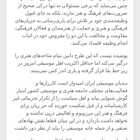
شیش و نیم»
موسیقی فی
چنین می‌نماید که برخی مسئولان نه تنها درکی صحیح از
برگزار می 
ضرورت‌های فرهنگ و‌ هنر ندارند، بلکه به جای قبول
اگر نمی توانی
سکانسی به 
وظیفه‌مندی خود بر تلاش برای یاری‌رسانی به جریان‌های
مشهورترین باشی،
موسیقی فیلم 
فرهنگی و‌ هنری و حمایت از هنرمندان و فعالان فرهنگی،
بدنام ترین باش
مقاومت و مخالفت با این دو را مفروض خود در اثبات
انجام وظیفه قلمداد می‌کنند.
پوشیده نیست که این طرح دامن تمام شاخه‌های هنری را
درگیر می‌کند اما حداقل اکثریت اهل موسیقی امروز در
زیر خط بقا قرار گرفته و یاری اندر کس نمی‌بینند.
دیدبان موسیقی ایران امیدوار است کارزارها و
فعالیت‌های مختلف جامعه هنری و موسیقی کشور اینبار
گوش شنوایی بیابد و اهل سیاست را از تکرار تجربیاتی غیر
کارشناسانه و از قبل شکست خورده که جز زیان برای
فرهنگ و هنر این مرزوبوم و اهالیش درپی‌ نداشته و
نخواهد داشت بازدارد و در این میان قطعا نقش نهادهای
صنفی و از جمله خانه موسیقی را نباید از نظر دور داشت.