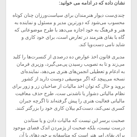
نشان داده که در ادامه می خوانید:
چندی‌ست دیوار هنرمندان برای سیاست‌ورزان چنان کوتاه
محسوب می‌شود که دورترین مدیر و مسئول و نماینده به
هنر و فرهنگ به خود اجازه می‌دهد با طرح موضوعاتی که
گاه با بقای هنرمند در تعارض است، برای خود کاری و
شاید نامی دست‌وپا کند.
مدیری قانون اخذ عوارض ده درصدی از کنسرت‌ها را کلید
می‌زند و تا به تصویب رسیدن پی‌‌می‌گیرد، وزیری فرمان
به ادغام و تعطیلی انجمن‌های هنری می‌دهد، نماینده‌ای
نسخه می‌پیچد که اگر موسیقی دوست دارید از کشور
بروید و حال که توان اخذ مالیات از صاحبان زر و زور برای
نظام مالیاتی دشوار یا ناشدنی‌ ست، طرح حذف معافیت
میکلوش روژا
موریس ژار
مالیاتی فعالیت هنری را پیش گرفته‌اند تا اگرچه جبران
کسری نمی‌کند، دست‌کم بیلان کاری خود را بزرگتر کنند.
صحبت برسر این نیست که مالیات دادن و یا ستاندن
یادداشتی بر موسیقی
دوره آموزش
درست نیست، بلکه صحبت از پژمردن اندک فضای موجود
متن فیلم «متری
موسیقی بر
برای بقای امر هنر است که متاسفانه برخوردهای با آن