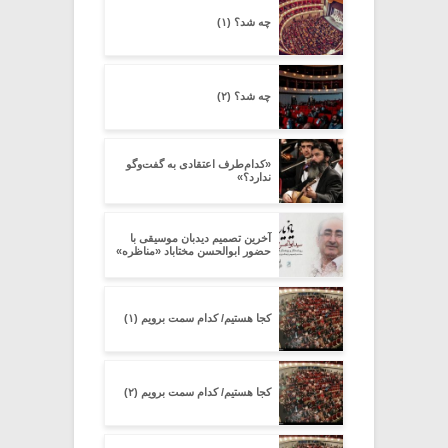
چه شد؟ (۱)
چه شد؟ (۲)
«کدام‌طرف اعتقادی به گفت‌وگو
ندارد؟»
آخرین تصمیم دیدبان موسیقی با
حضور ابوالحسن مختاباد «مناظره»
کجا هستیم/ کدام سمت برویم (۱)
کجا هستیم/ کدام سمت برویم (۲)