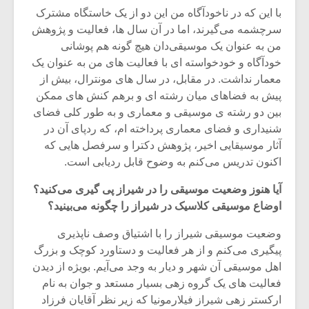
با این که در ناخودآگاه من این دو از یک خاستگاه مشترک
سرچشمه می‌گیرند، اما در آن سال ها، فعالیت و پژوهش
من به عنوان یک موسیقی‌دان هیچ گونه هم پوشانی
خودآگاه و خودخواسته ای با فعالیت های من به عنوان یک
معمار نداشت. در مقابل، در سال های مونترال، بیش از
پیش به فضاهای میان رشته ای و برهم کنش های ممکن
بین دو رشته ی موسیقی و معماری و به طور کلی فضای
شنیداری و فضای معماری پرداخته ام، که ردپای آن در
آثار موسیقایی اخیر، پژوهش دکترا و سرفصل هایی که
اکنون تدریس می‌کنم به وضوح قابل ردیابی است.
آیا هنوز وضعیت موسیقی را در شیراز پی گیری می‌کنید؟
اوضاع موسیقی کلاسیک در شیراز را چگونه می‌بینید؟
میکلوش روژا
موریس ژار
وضعیت موسیقی شیراز را با اشتیاق وصف ناپذیری
پیگیری می‌کنم و از هر فعالیت و دستاورد کوچک و بزرگ
اهل موسیقی آن شهر و دیار به وجد می‌آیم. بویژه از دیدن
فعالیت های یک گروه زهی بسیار مستعد و جوان به نام
یادداشتی بر موسیقی
دوره آموزش
متن فیلم «متری
موسیقی بر
ارکستر زهی شیراز فیلارمونیا که زیر نظر آقایان فرزاد