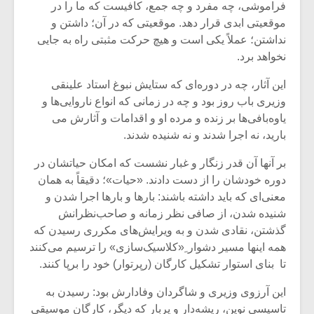
فراموشی، چه مفرد و چه جمع، کافیست که ما را در
موقعیتی ابدی قرار دهد. موقعیتی که در آن؛ داشتن و
نداشتن؛ عملاً یکی است و هیچ حرکت مثبتی راه به جایی
نخواهد برد.
این آثار، چه در دوره‌ای که ستایش نبوغ استاد علینقی
وزیری باب روز بود و چه در زمانی که انواع ناروایی‌ها و
یاوه‌بافی‌ها بر زنده و مرده او و اقدامات و آثارش می
بارید، نه اجرا شدند و نه شنیده شدند.
بر آنها آن قدر زنگار و غبار نشست که امکان حیاتشان در
دوره خودشان را از دست دادند. «حیات»؛ دقیقاً به همان
معنی‌ای که باید داشته باشند: بارها و بارها اجرا شدن و
شنیده شدن، از صافی نظر زمانه و صاحب‌نظرانش
میکلوش روژا
موریس ژار
گذشتن، نقادی شدن و به ویرایش‌های مکرری رسیدن که
همه اینها مسیر دشوار ِ«کلاسیک‌سازی» را ترسیم می‌کنند
تا بنای استوار تشکیل کارگان (رپرتوار) خود را برپا کنند.
یادداشتی بر موسیقی
دوره آموزش
این آرزوی وزیری و شاگردان وفادارش بود: رسیدن به
متن فیلم «متری
موسیقی بر
تاسیسی نوین، ریشه‌دار و پربار که دیگر، کارگان موسیقی