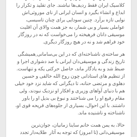
شیش و نیم»
موسیقی فی
کلاسیک ایران فقط ردیف‌ها نباشند. جای تقلید و تکرار را
برگزار می 
ابداع و انشاء بگیرد و انسان ایرانی از نای موروثی‌اش
اگر نمی توانی
سکانسی به 
نوایی تازه برآرد. چنین سودایی برای چنان تاسیسی،
مشهورترین باشی،
موسیقی فیلم 
عواملی بسیار و بی شمار، به جز همت والای آن اقلیت
بدنام ترین باش
موسیقی دانان فرهیخته را می‌خواست که نه در روزگار
خود فراهم شد و نه در هیچ روزگار دیگری.
هر ساخته‌ی ناشناخته‌ای که در این بی‌سامانی ِهمیشگی
تاریخ زندگی و موسیقی‌دان ایرانی با صد دشواری اجرا و
ضبط شد و به یادگار ماند، حاصل حرکتی یکه و تنهاست.
از تنظیم های استادانی چون روح الله خالقی و حسین
دهلوی و مرتضی حنانه، تا دیگرانی که شاید نزد خود خیلی
هم با دنیای آواهای وزیری و افکار او نزدیک نبودند، ولی
مقام رفیع او را می شناختند و نبوغ بی بدیل او را باور
داشتند. با این احوال، بسیاری از جلوه‌های قریحه قوی او،
ناشناخته و ناشنیده ماند.
حالا، به یمن همت خانم ساینا زمانیان، جوان‌ترین
موسیقی‌دانی (تا امروز) که توجه به آثار طلایه‌دار تجدد