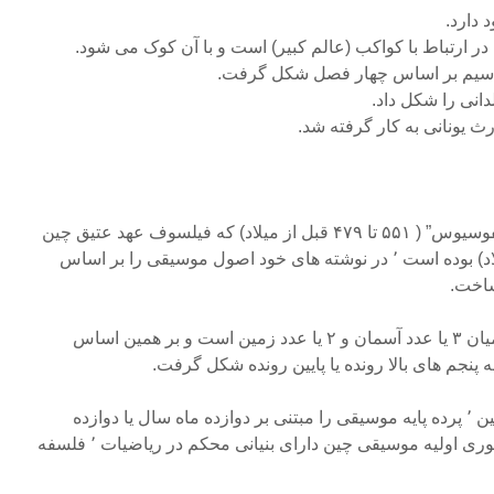
ث یونانی به کار گرفته شد.
“کونگ فو” – تسو مشهور به “کنفوسیوس” ( ۵۵۱ تا ۴۷۹ قبل از میلاد) که فیلسوف عهد عتیق چین
(از قرن ۱۱ تا قرن ۳ قبل از میلاد) بوده است ٬ در نوشته های خود اصول موسیقی را بر اساس
ساخت.
از دید او موسیقی بیانگر تعادل میان ۳ یا عدد آسمان و ۲ یا عدد زمین است و بر همین اساس
جم های بالا رونده یا پایین رونده شکل گرفت.
سمبولیسم مراسم مذهبی در چین ٬ پرده پایه موسیقی را مبتنی بر دوازده ماه سال یا دوازده
ساعت تغییر داد. به این ترتیب تئوری اولیه موسیقی چین دارای بنیانی محکم در ریاضیات ٬ فلسفه