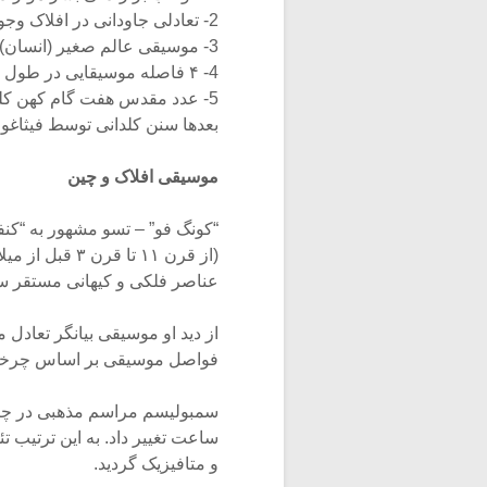
2- تعادلی جاودانی در افلاک وجود دارد.
3- موسیقی عالم صغیر (انسان) در ارتباط با کواکب (عالم کبیر) است و با آن کوک می شود.
4- ۴ فاصله موسیقایی در طول سیم بر اساس چهار فصل شکل گرفت.
5- عدد مقدس هفت گام کهن کلدانی را شکل داد.
بعدها سنن کلدانی توسط فیثاغور
موسیقی افلاک و چین
عناصر فلکی و کیهانی مستقر 
فواصل موسیقی بر اساس چرخه پن
و متافیزیک گردید.