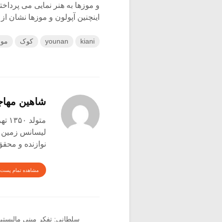
و موزها به هنر نمایی می پردا
اینچنین آپولون و موزها نشان ا
kiani
younan
کوک
موس
شاهین مها
متولد ۱۳۵۰ تهران
لیسانس زمین شن
نوازنده و محق
مشاهده تمام پست 
سلطانی: تفکر مینی مالیستی