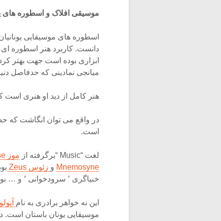
موسیقی افلاک و اسطوره های یو
اسطوره های موسیقایی یونانیا
دانست. کاربرد هنر اسطوره ای در یونان٬ به عنوان نمودی از عالم مجرد
ابزاری بوده است جهت بهتر کرد
میانجی نمادینی که حدفاصل دنیا
هنر کامل از دید او هنری است ک
است.
لغت “Music “برگرفته از
موز Muse
Mnemosyne
و
زئوس Zeus
بو
خنیاگری ٬ سرودخوانی ٬ و … بوده است.
این نه خواهر برادری به نام
آپول
موسیقایی یونان باستان است. 