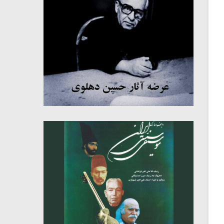
میکلوش روژا
موریس ژار