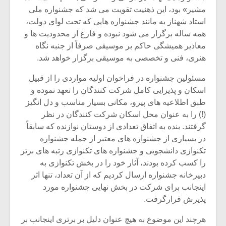
شیش و نیم»
موسیقی فی
مشیر» بود، این ذهنیت تقویت می شد که جشنواره ملی
برگزار می 
استاد شهناز به مانند جشنواره هایی که تحت لوای دولت،
اگر نمی توانی
سکانسی به 
همه ساله برگزار می شود نبوده و فارغ از محدودیت ها و
مشهورترین باشی،
موسیقی فیلم 
معاذیر همیشگی حاکم بر موسیقی صرفاً از جنبه نگاه
بدنام ترین باش
هنری، فنی و تخصصی به موسیقی برگزار خواهد شد.
مسئولین جشنواره در فراخوان اولیه مواردی را از قبیل
اسکان و پذیرایی کامل شرکت کنندگان را تعهد نموده و
طبق اطلاعیه های پیرو، مکانی بسیار مناسب و دل انگیز
(!) را به عنوان محل اسکان شرکت کنندگان در نظر
گرفتند. بنده به اتفاق تعدادی از دوستان نوازنده که سابقاً
در بسیاری از جشنواره های معتبر از جمله جشنواره
تکنوازی دانشجویی و جشنواره های تکنوازی رتبه های برتر
را کسب کرده بودند، آثار خود را در بخش تکنوازی به
دبیرخانه جشنواره ارسال کردیم که از آن تعداد، تنها اثر
اینجانب برای شرکت در بخش نهایی جشنواره مورد
پذیرش قرارگرفت.
هرچند این موضوع به هیچ عنوان دلیل بر برتری اینجانب بر