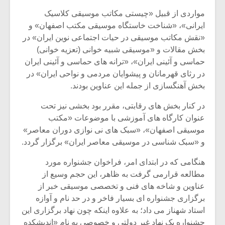
مواردی از قبیل «چیستی مکاتب موسیقی کلاسیک
ایرانی»، «شناخت خاستگاه موسیقی مکتب اصفهان» و
«نقش مکاتب موسیقی در حیات اجتماعی نوین ایران» در
بخش مقالات و «موسیقی شبیه خوانی (تعزیه خوانی)
حماسی و آئینی ایران»، «ترانه های حماسی و آئینی ایران
در رثای قهرمانان و پیشوایان مردمی و نواحی ایران» در
بخش آهنگسازی از جمله این عناوین بودند.
در کنار بخش های رقابتی، مقرر بود بخشی نیز تحت
عنوان کارگاه های آموزشی با موضوعات «مکتب
موسیقی اصفهان»، «سبک های نی نوازی دوران معاصر»
و «سبک شناسی در موسیقی معاصر ایران» برگزار گردد.
میکلوش روژا
موریس ژار
هنگامی که در ابتدای امر، فراخوان جشنواره مورد
مطالعه قرارمی گرفت به ظاهر، این حجم وسیع از
عناوین و شاخه های فنی و تخصصی موسیقی خبر از
برگزاری جشنواره ای بسیار فاخر و در حد نام و آوازه
یادداشتی بر موسیقی
دوره آموزش
استاد شهناز می داد؛ به علاوه اینکه چون نهاد برگزاری این
متن فیلم «متری
موسیقی بر
جشنواره یک نهاد غیر دولتی و خصوصی به نام «اندیشکده