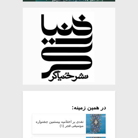
در همین زمینه:
نقدی بر اختتامیه بیستمین جشنواره
موسیقی فجر (۱)