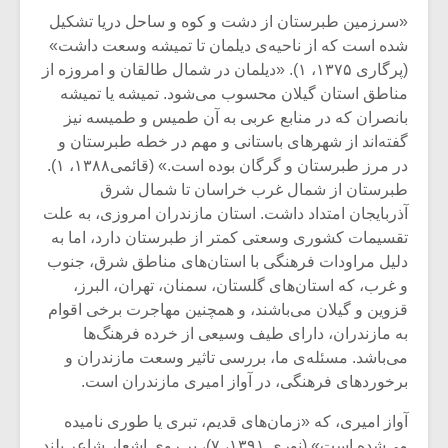
شیش و نیم»
موسیقی فی
«سرزمین طبرستان از دشت و کوه و ساحل دریا تشکیل
برگزار می 
شده است که از ناحیه‌ی دیلمان تا تمیشه وسعت داشت»
اگر نمی توانی
سکانسی به 
(پرگاری ۱۳۷۵، ۱). «دیلمان در شمال طالقان و امروزه از
مشهورترین باشی،
موسیقی فیلم 
مناطق استان گیلان محسوب می‌شود. تمیشه یا تمیشه
بدنام ترین باش
بانصران که در منابع عربی به آن طمیس و طمیسه نیز
گفته‌اند از شهرهای باستانی و مهم در خطه طبرستان و
در مرز طبرستان و گرگان بوده است.» (قائمی۱۳۸۸، ۱).
طبرستان از شمال غرب خراسان تا شمال شرق
آذربایجان امتداد داشت. استان مازندران امروزی، به علت
تقسیمات کشوری وسعتی کمتر از طبرستان دارد، اما به
دلیل مراودات فرهنگی با استان‌های مناطق شرق، جنوب
و غرب، که استان‌های گلستان، سمنان، تهران، البرز،
قزوین و گیلان می‌باشند، و همچنین مهاجرت برخی اقوام
به مازندران، دارای طیف وسیعی از خرده فرهنگ‌ها
می‌باشد. مسئله‌ی ما، بررسی تاثیر وسعت مازندران و
برخوردهای فرهنگی، در آواز امیری مازندران است.
آواز امیری، که «زمان‌های قدیم، تبری یا طوری نامیده
می‌شده است» (نوری ۱۳۹۱، ۷)، بر روی اشعار شاعر بلند