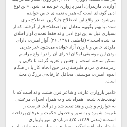
آوازه‌ی مازندران، امیر پازواری خوانده می‌شود. «این نوع
ادبی گونه‌ای است که همراه نغمه‌ای خاص خوانده
می‌شود، در واقع این اصطلاح جایگزین اصطلاح تبری
شده، یا بهتر بگوییم معادل این اصطلاح قرار گرفته، که از
بسیاری قبل به این نوع ادبی و نه فقط نغمه‌ی آواز اطلاق
می‌شده است.» (فاطمی ۱۳۸۱، ۳۶). آواز امیری، دارای
ملودی خاص و با وزن آزاد خوانده می‌شود. غیر ضربی
بودن این موسیقی امکان اجرای آن را در انواع مراسم
ممکن ساخته است، از جشن و تعزیه گرفته تا لالایی و
زمزمه‌های مردم طبرستان در حین انجام کار یا در هنگام
اندوه. امیری، موسیقی محافل عارفانه‌ی بزرگان محلی
است.
«امیر پازواری عارف و شاعر قرن هشت و نه است که با
نهضت‌های شیعی همراه شد و به همراه اسرای مرعشی
به خوارزم و چین و هند تبعید شد و در آنجا فرصت را
غنیمت شمرد و به سیر و حصول حکمت و عرفان پرداخته
است.» (مدنی ۱۳۸۹، ۲۵). درباره‌ی امیر پازواری
داستان‌های افسانه‌گون بسیاری در میان مردم مازندران و