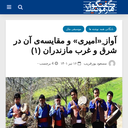
بایگانی همه نوشته ها
موسیقی ملل
آواز ِ«امیری» و مقایسه‌ی آن در
شرق و غرب مازندران (۱)
مسعود پورقریب
۱۶ تیر ۱۴۰۱
4 برچسب -