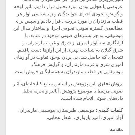
عروضی یا هجایی بودن مورد تحلیل قرار دادیم. تاثیر لهجه
و گویش، نحوه‌ی اجرای خوانندگان و زیباشناسی آواز هر
قطب مازندران را مورد بررسی قرار دادیم و سپس برای
مطالعه‌ی گستره صوتی، نحوه‌ی اجرا، و ساختار مدال این
موسیقی، به جز بسترهای صوتی موجود در منابع، با
آوانگاری سه آواز امیری از شرق و غرب مازندران، و
شرق گیلان به شناخت بهتری از این آوازها دست یافتیم.
نتیجه‌ای که حاصل شد، پی بردن بوجود تفاوت در آوازهای
امیری شرق و غرب مازندران، و گرایش فرهنگ
موسیقایی هر قطب مازندران به همسایگان خویش است.
روش تحقیق
: این پژوهش بر اساس منابع کتابخانه‌ای، آثار
صوتی مرتبط با موضوع پژوهش، آنالیز و تجزیه تحلیل
میکلوش روژا
موریس ژار
داده‌های صوتی انجام شده است.
کلمات کلیدی:
موسیقی طبرستان، موسیقی مازندران،
آواز امیری، امیر پازواری، اشعار هجایی.
یادداشتی بر موسیقی
دوره آموزش
مقدمه
متن فیلم «متری
موسیقی بر