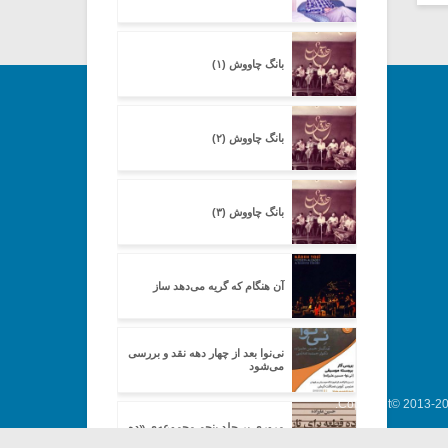
بانگ چاووش (۱)
بانگ چاووش (۲)
بانگ چاووش (۳)
آن هنگام که گریه می‌دهد ساز
نی‌نوا بعد از چهار دهه نقد و بررسی
می‌شود
Copyright© 2013-202
مروری بر جلد پنجم مجموعه‌ی «ده
قطعه برای تار»