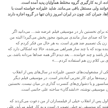
ده، از به کارگیری گروه مختلط همآوایان پدید آمده است.
خوانند ولی مستقل باقی می‌مانند. شاید علیزاده خواسته است با
ها، جبران کند. چون در ایران امروز زنان تنها در گروه اجازه دارند
که برای نخستین بار در موسیقی فیلم عرضه شد… می‌دانید اگر
 جا که صدای ساز مانندی می‌شود مجوز پخش می‌گیرد! البته من
زن یک تصمیم ضد هنری است. به هر حال من فکر کردم که
ده بوده که با چند ساز همراهی می‌شده، حالا چه اشکالی دارد که
باشد و چند خواننده… بعد دیدم اگر همه صداها مردانه باشد، بی
ای بی کلام زن هم استفاده کردم….»
کی از مشغولیت‌های حسین علیزاده در سال‌های پس از انقلاب
مینه‌ها برای کار تجربی آماده‌تر است. در موسیقی فیلم دیگر
ا سانسور و یا دشواری‌های کنسرت گذاری در میان نیست. نخستین
 آن موسیقی نوشته، «دلشدگان» ساخته علی حاتمی است.
اول پس از انقلاب خیلی از فیلمسازان از من دعوت می‌کردند که
تند که موسیقی تو خیلی تصویری است و به کار فیلم می‌آید، علی