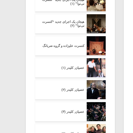
نی‌نوا” (۱)
هیجان یک اجرای جدید “کنسرت
نی‌نوا” (۲)
کنسرت علیزاده و گروه ضربانگ
عصیان ِ کلیدر (۱)
عصیان ِ کلیدر (۲)
عصیان ِ کلیدر (۳)