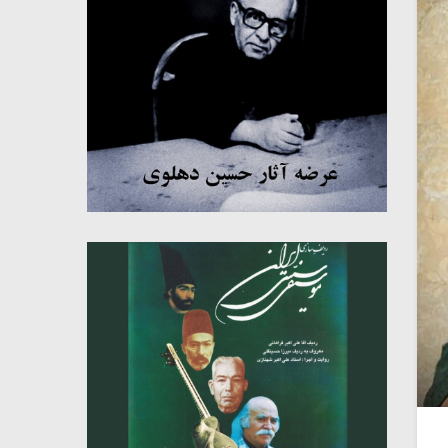
میکلوش روژا
موریس ژار